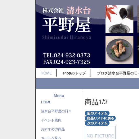
HOME
shopのトップ
ブログ清水台平野屋の日
Menu
商品1/3
HOME
清水台平野屋の日々
イベント案内
おすすめの商品
カートを見る