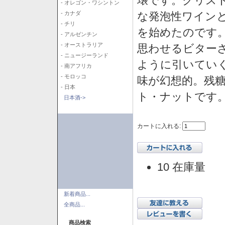
壌です。クリス
- オレゴン・ワシントン
な発泡性ワイン
- カナダ
- チリ
を始めたのです
- アルゼンチン
- オーストラリア
思わせるビター
- ニュージーランド
ように引いてい
- 南アフリカ
- モロッコ
味が幻想的。残
- 日本
ト・ナットです
日本酒->
カートに入れる:
10 在庫量
新着商品...
全商品...
商品検索