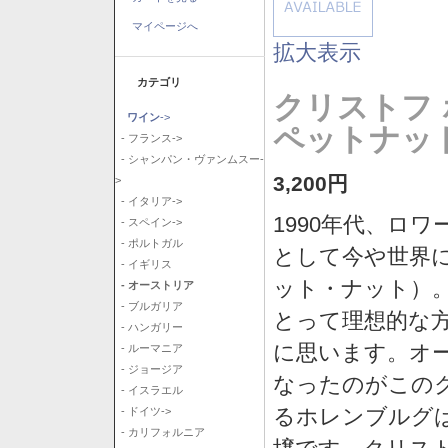
マイページへ
拡大表示
カテゴリ
クリストフ
ワイン
->
ペットナッ
- フランス->
- シャンパン・ヴァンムスー-
3,200円
>
- イタリア->
1990年代、ロ
- スペイン->
- ポルトガル
として今や世界
- イギリス
ット・ナット）
- オーストリア
- ブルガリア
とって理想的な
- ハンガリー
に思います。オ
- ルーマニア
- ジョージア
なったのがこの
- イスラエル
るホレンブルグ
- ドイツ->
- カリフォルニア