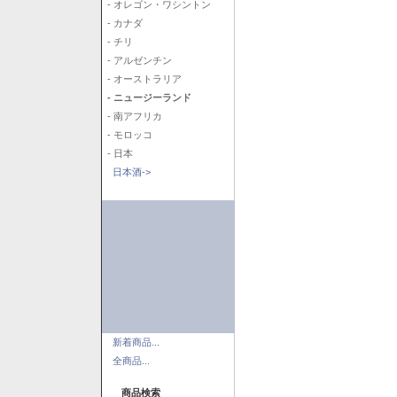
- オレゴン・ワシントン
- カナダ
- チリ
- アルゼンチン
- オーストラリア
- ニュージーランド
- 南アフリカ
- モロッコ
- 日本
日本酒->
新着商品...
全商品...
商品検索