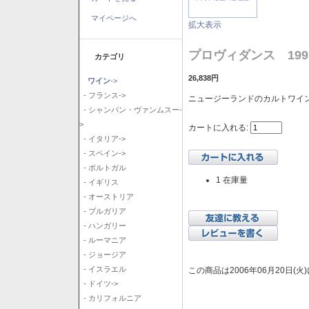
マイページへ
拡大表示
プロヴィダンス 199
カテゴリ
26,838円
ワイン
->
- フランス->
ニュージーランドのカルトワイ
- シャンパン・ヴァンムスー-
>
カートに入れる:
- イタリア->
- スペイン->
- ポルトガル
1 在庫量
- イギリス
- オーストリア
- ブルガリア
- ハンガリー
- ルーマニア
- ジョージア
- イスラエル
この商品は2006年06月20日(
- ドイツ->
- カリフォルニア