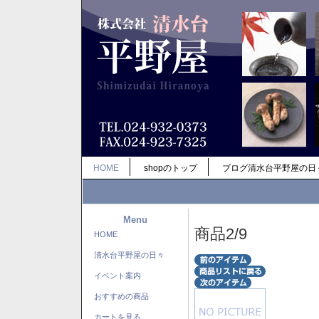
HOME
shopのトップ
ブログ清水台平野屋の日
Menu
商品2/9
HOME
清水台平野屋の日々
イベント案内
おすすめの商品
カートを見る