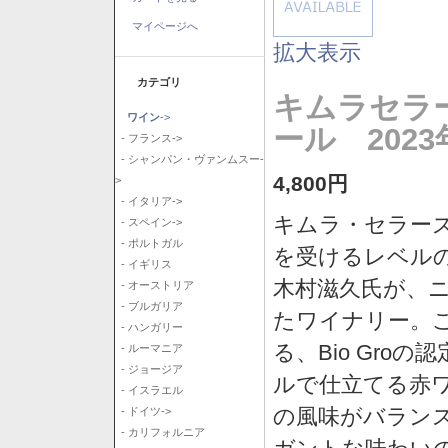
マイページへ
拡大表示
カテゴリ
キムラセラ
ワイン
->
ール 2023
- フランス->
- シャンパン・ヴァンムスー-
4,800円
>
- イタリア->
キムラ・セラー
- スペイン->
- ポルトガル
を受けるレベル
- イギリス
木村滋久氏が、ニ
- オーストリア
- ブルガリア
たワイナリー。
- ハンガリー
る、Bio Gr
- ルーマニア
- ジョージア
ルで仕立てる赤
- イスラエル
の風味がバラン
- ドイツ->
- カリフォルニア