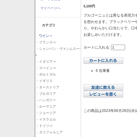
5,100円
マイページへ
ブルゴーニュとは異なる表現力を
を想わせます。ブラックベリー
カテゴリ
り。やわらかい口当たりで、口
お楽しみいただけます。
ワイン
->
- フランス->
カートに入れる:
- シャンパン・ヴァンムスー-
>
- イタリア->
- スペイン->
6 在庫量
- ポルトガル
- イギリス
- オーストリア
- ブルガリア
- ハンガリー
- ルーマニア
この商品は2023年06月28日(
- ジョージア
- イスラエル
- ドイツ->
- カリフォルニア