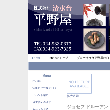
HOME
shopのトップ
ブログ清水台平野屋の日
Menu
HOME
清水台平野屋の日々
イベント案内
拡大表示
おすすめの商品
ジョセフ ドルーアン
カートを見る