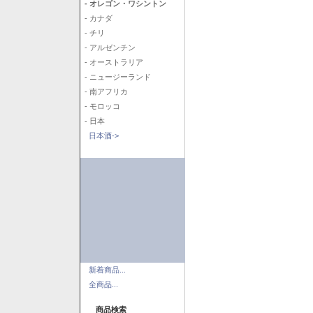
- オレゴン・ワシントン
- カナダ
- チリ
- アルゼンチン
- オーストラリア
- ニュージーランド
- 南アフリカ
- モロッコ
- 日本
日本酒->
新着商品...
全商品...
商品検索