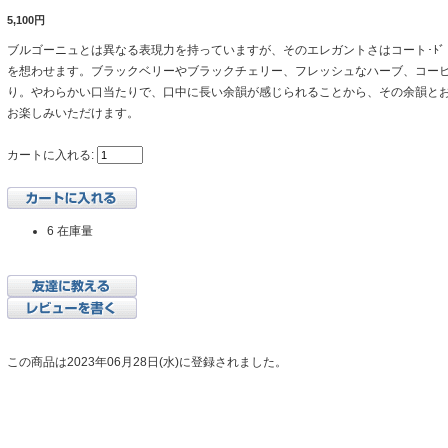
5,100円
ブルゴーニュとは異なる表現力を持っていますが、そのエレガントさはコート･ﾄ
を想わせます。ブラックベリーやブラックチェリー、フレッシュなハーブ、コー
り。やわらかい口当たりで、口中に長い余韻が感じられることから、その余韻と
お楽しみいただけます。
カートに入れる:
6 在庫量
この商品は2023年06月28日(水)に登録されました。