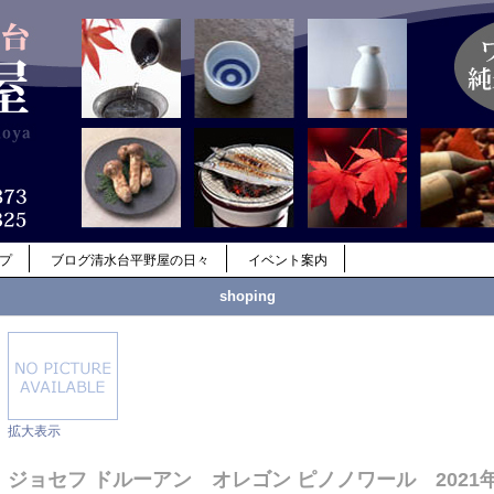
ップ
ブログ清水台平野屋の日々
イベント案内
shoping
拡大表示
ジョセフ ドルーアン オレゴン ピノノワール 2021