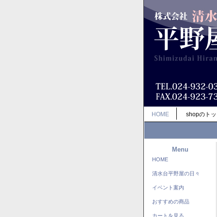
HOME
shopのト
Menu
HOME
清水台平野屋の日々
イベント案内
おすすめの商品
カートを見る