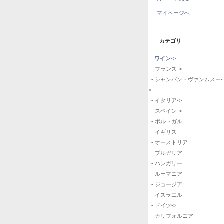
マイページへ
カテゴリ
ワイン
->
- フランス->
- シャンパン・ヴァンムスー-
>
- イタリア->
- スペイン->
- ポルトガル
- イギリス
- オーストリア
- ブルガリア
- ハンガリー
- ルーマニア
- ジョージア
- イスラエル
- ドイツ->
- カリフォルニア