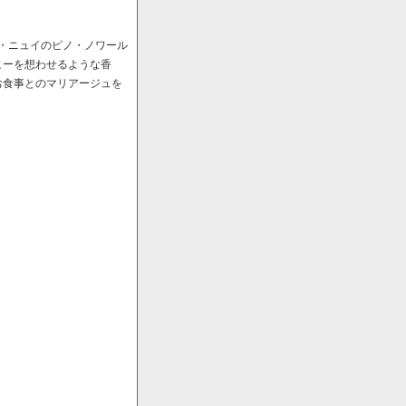
ﾞ・ニュイのピノ・ノワール
ヒーを想わせるような香
お食事とのマリアージュを