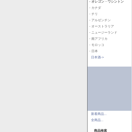
- オレゴン・ワシントン
- カナダ
- チリ
- アルゼンチン
- オーストラリア
- ニュージーランド
- 南アフリカ
- モロッコ
- 日本
日本酒->
新着商品...
全商品...
商品検索