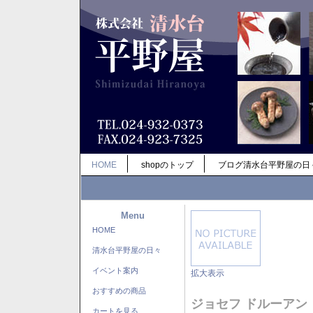
HOME
shopのトップ
ブログ清水台平野屋の日
Menu
HOME
清水台平野屋の日々
イベント案内
拡大表示
おすすめの商品
ジョセフ ドルーアン
カートを見る