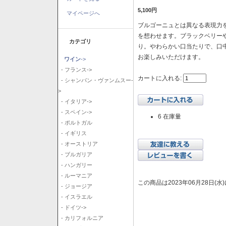
5,100円
マイページへ
ブルゴーニュとは異なる表現力を
を想わせます。ブラックベリー
カテゴリ
り。やわらかい口当たりで、口
お楽しみいただけます。
ワイン
->
- フランス->
カートに入れる:
- シャンパン・ヴァンムスー-
>
- イタリア->
- スペイン->
6 在庫量
- ポルトガル
- イギリス
- オーストリア
- ブルガリア
- ハンガリー
- ルーマニア
この商品は2023年06月28日(
- ジョージア
- イスラエル
- ドイツ->
- カリフォルニア