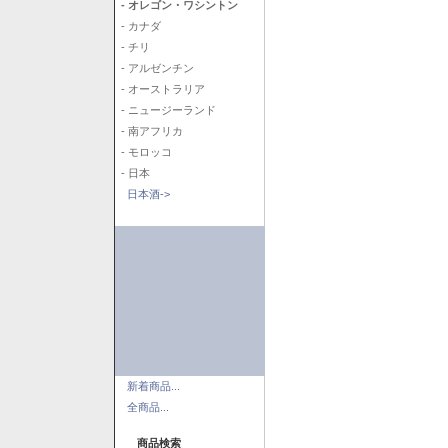
- オレゴン・ワシントン
- カナダ
- チリ
- アルゼンチン
- オーストラリア
- ニュージーランド
- 南アフリカ
- モロッコ
- 日本
日本酒->
新着商品...
全商品...
商品検索