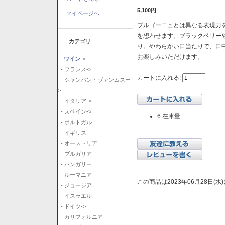
5,100円
マイページへ
ブルゴーニュとは異なる表現力を
を想わせます。ブラックベリー
カテゴリ
り。やわらかい口当たりで、口
お楽しみいただけます。
ワイン
->
- フランス->
カートに入れる:
- シャンパン・ヴァンムスー-
>
- イタリア->
- スペイン->
6 在庫量
- ポルトガル
- イギリス
- オーストリア
- ブルガリア
- ハンガリー
- ルーマニア
この商品は2023年06月28日(
- ジョージア
- イスラエル
- ドイツ->
- カリフォルニア