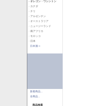
- オレゴン・ワシントン
- カナダ
- チリ
- アルゼンチン
- オーストラリア
- ニュージーランド
- 南アフリカ
- モロッコ
- 日本
日本酒->
新着商品...
全商品...
商品検索