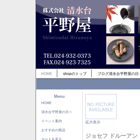
HOME
shopのトップ
ブログ清水台平野屋の日
Menu
HOME
清水台平野屋の日々
イベント案内
拡大表示
おすすめの商品
ジョセフ ドルーアン
カートを見る