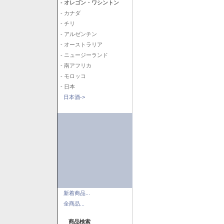
- オレゴン・ワシントン
- カナダ
- チリ
- アルゼンチン
- オーストラリア
- ニュージーランド
- 南アフリカ
- モロッコ
- 日本
日本酒->
新着商品...
全商品...
商品検索