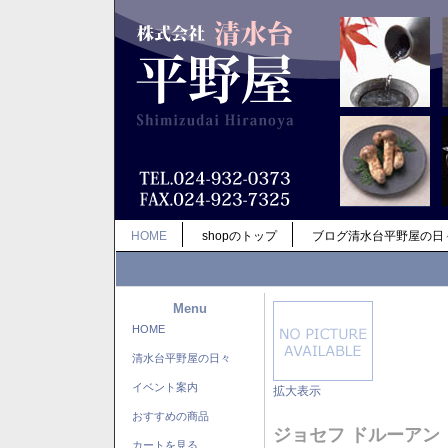
HOME
shopのトップ
ブログ清水台平野屋の日
Menu
HOME
清水台平野屋の日々
イベント案内
拡大表示
おすすめの商品
ジョセフ ドルーアン
カートを見る