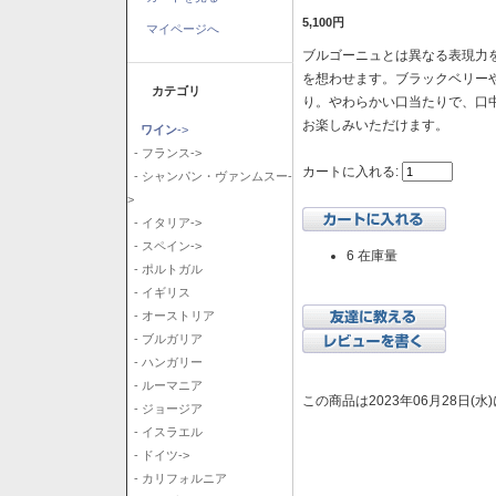
5,100円
マイページへ
ブルゴーニュとは異なる表現力を
を想わせます。ブラックベリー
カテゴリ
り。やわらかい口当たりで、口
お楽しみいただけます。
ワイン
->
- フランス->
カートに入れる:
- シャンパン・ヴァンムスー-
>
- イタリア->
- スペイン->
6 在庫量
- ポルトガル
- イギリス
- オーストリア
- ブルガリア
- ハンガリー
- ルーマニア
この商品は2023年06月28日(
- ジョージア
- イスラエル
- ドイツ->
- カリフォルニア