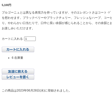
5,100円
ブルゴーニュとは異なる表現力を持っていますが、そのエレガントさはコート･ﾄ
を想わせます。ブラックベリーやブラックチェリー、フレッシュなハーブ、コー
り。やわらかい口当たりで、口中に長い余韻が感じられることから、その余韻と
お楽しみいただけます。
カートに入れる:
6 在庫量
この商品は2023年06月28日(水)に登録されました。