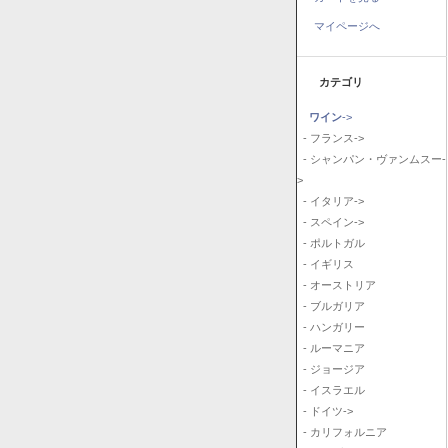
マイページへ
カテゴリ
ワイン
->
- フランス->
- シャンパン・ヴァンムスー-
>
- イタリア->
- スペイン->
- ポルトガル
- イギリス
- オーストリア
- ブルガリア
- ハンガリー
- ルーマニア
- ジョージア
- イスラエル
- ドイツ->
- カリフォルニア