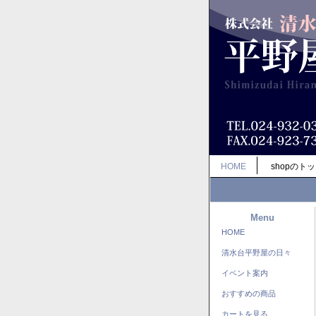
HOME
shopのト
Menu
HOME
清水台平野屋の日々
イベント案内
おすすめの商品
カートを見る