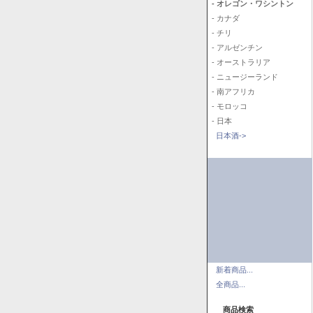
- オレゴン・ワシントン
- カナダ
- チリ
- アルゼンチン
- オーストラリア
- ニュージーランド
- 南アフリカ
- モロッコ
- 日本
日本酒->
新着商品...
全商品...
商品検索