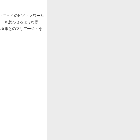
ﾞ・ニュイのピノ・ノワール
ヒーを想わせるような香
お食事とのマリアージュを