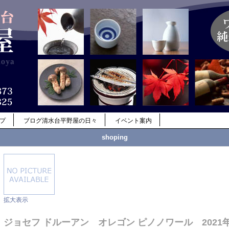
ップ
ブログ清水台平野屋の日々
イベント案内
shoping
拡大表示
ジョセフ ドルーアン オレゴン ピノノワール 2021