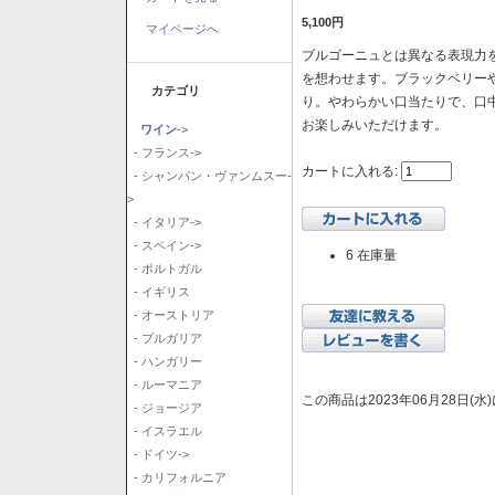
5,100円
マイページへ
ブルゴーニュとは異なる表現力を
を想わせます。ブラックベリー
カテゴリ
り。やわらかい口当たりで、口
お楽しみいただけます。
ワイン
->
- フランス->
カートに入れる:
- シャンパン・ヴァンムスー-
>
- イタリア->
- スペイン->
6 在庫量
- ポルトガル
- イギリス
- オーストリア
- ブルガリア
- ハンガリー
- ルーマニア
この商品は2023年06月28日(
- ジョージア
- イスラエル
- ドイツ->
- カリフォルニア