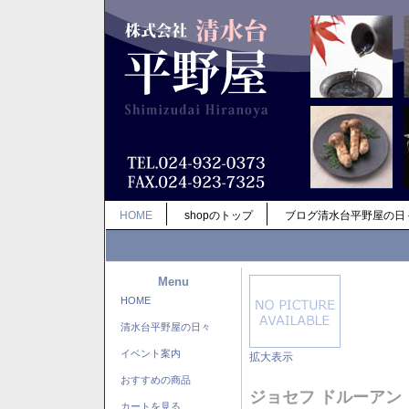
HOME
shopのトップ
ブログ清水台平野屋の日
Menu
HOME
清水台平野屋の日々
イベント案内
拡大表示
おすすめの商品
ジョセフ ドルーアン
カートを見る