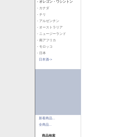
- オレゴン・ワシントン
- カナダ
- チリ
- アルゼンチン
- オーストラリア
- ニュージーランド
- 南アフリカ
- モロッコ
- 日本
日本酒->
新着商品...
全商品...
商品検索