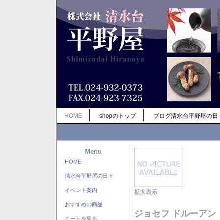
HOME
shopのトップ
ブログ清水台平野屋の日
Menu
HOME
清水台平野屋の日々
イベント案内
拡大表示
おすすめの商品
ジョセフ ドルーアン
カートを見る