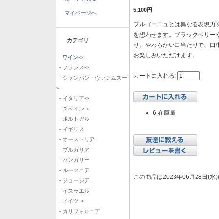
5,100円
マイページへ
ブルゴーニュとは異なる表現力を
を想わせます。ブラックベリー
カテゴリ
り。やわらかい口当たりで、口
お楽しみいただけます。
ワイン
->
- フランス->
カートに入れる:
- シャンパン・ヴァンムスー-
>
- イタリア->
- スペイン->
6 在庫量
- ポルトガル
- イギリス
- オーストリア
- ブルガリア
- ハンガリー
- ルーマニア
この商品は2023年06月28日(
- ジョージア
- イスラエル
- ドイツ->
- カリフォルニア