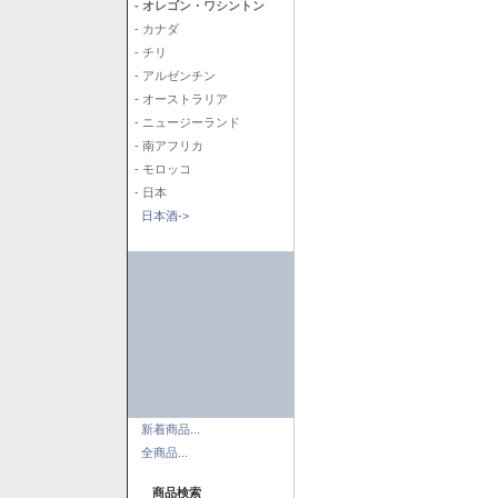
- オレゴン・ワシントン
- カナダ
- チリ
- アルゼンチン
- オーストラリア
- ニュージーランド
- 南アフリカ
- モロッコ
- 日本
日本酒->
新着商品...
全商品...
商品検索