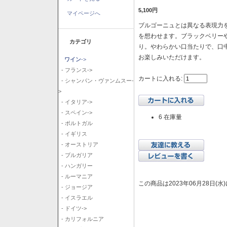
5,100円
マイページへ
ブルゴーニュとは異なる表現力を
を想わせます。ブラックベリー
カテゴリ
り。やわらかい口当たりで、口
お楽しみいただけます。
ワイン
->
- フランス->
カートに入れる:
- シャンパン・ヴァンムスー-
>
- イタリア->
- スペイン->
6 在庫量
- ポルトガル
- イギリス
- オーストリア
- ブルガリア
- ハンガリー
- ルーマニア
この商品は2023年06月28日(
- ジョージア
- イスラエル
- ドイツ->
- カリフォルニア