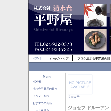
HOME
shopのトップ
ブログ清水台平野屋の日
Menu
HOME
清水台平野屋の日々
イベント案内
拡大表示
おすすめの商品
ジョセフ ドルーアン
カートを見る