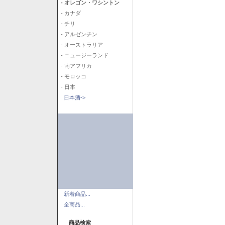
- オレゴン・ワシントン
- カナダ
- チリ
- アルゼンチン
- オーストラリア
- ニュージーランド
- 南アフリカ
- モロッコ
- 日本
日本酒->
新着商品...
全商品...
商品検索