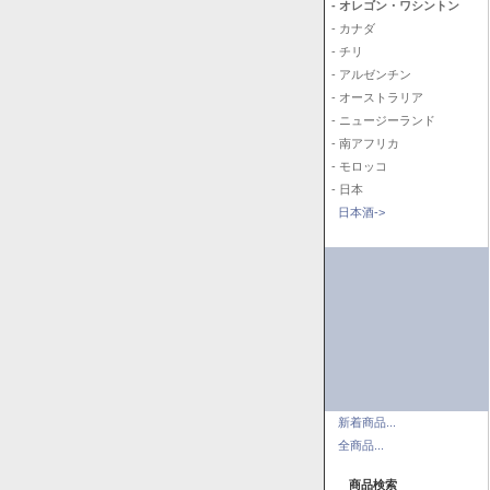
- オレゴン・ワシントン
- カナダ
- チリ
- アルゼンチン
- オーストラリア
- ニュージーランド
- 南アフリカ
- モロッコ
- 日本
日本酒->
新着商品...
全商品...
商品検索