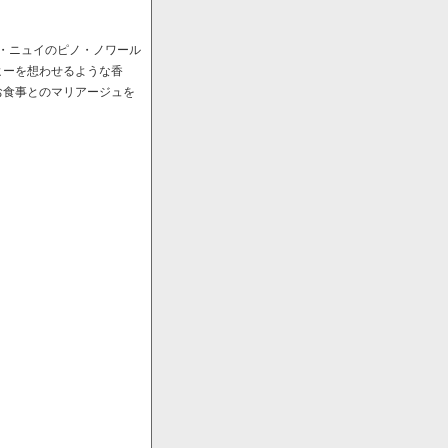
ﾞ・ニュイのピノ・ノワール
ヒーを想わせるような香
お食事とのマリアージュを