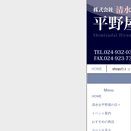
HOME
shopのト
Menu
HOME
清水台平野屋の日々
イベント案内
おすすめの商品
カートを見る