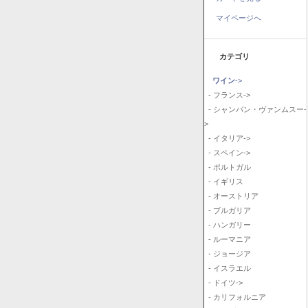
マイページへ
カテゴリ
ワイン
->
- フランス->
- シャンパン・ヴァンムスー-
>
- イタリア->
- スペイン->
- ポルトガル
- イギリス
- オーストリア
- ブルガリア
- ハンガリー
- ルーマニア
- ジョージア
- イスラエル
- ドイツ->
- カリフォルニア