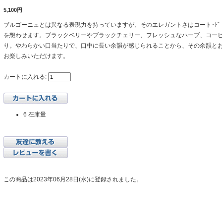
5,100円
ブルゴーニュとは異なる表現力を持っていますが、そのエレガントさはコート･ﾄ
を想わせます。ブラックベリーやブラックチェリー、フレッシュなハーブ、コー
り。やわらかい口当たりで、口中に長い余韻が感じられることから、その余韻と
お楽しみいただけます。
カートに入れる:
6 在庫量
この商品は2023年06月28日(水)に登録されました。