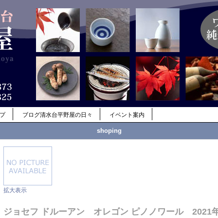
ップ
ブログ清水台平野屋の日々
イベント案内
shoping
拡大表示
ジョセフ ドルーアン オレゴン ピノノワール 2021