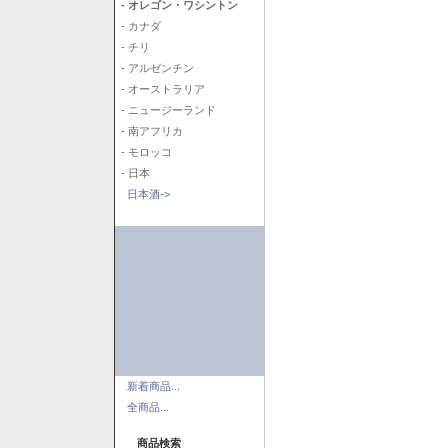
- オレゴン・ワシントン
- カナダ
- チリ
- アルゼンチン
- オーストラリア
- ニュージーランド
- 南アフリカ
- モロッコ
- 日本
日本酒->
新着商品...
全商品...
商品検索