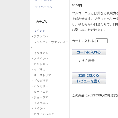
5,100円
マイページへ
ブルゴーニュとは異なる表現力を
を想わせます。ブラックベリー
カテゴリ
り。やわらかい口当たりで、口
お楽しみいただけます。
ワイン
->
- フランス->
カートに入れる:
- シャンパン・ヴァンムスー-
>
- イタリア->
- スペイン->
6 在庫量
- ポルトガル
- イギリス
- オーストリア
- ブルガリア
- ハンガリー
- ルーマニア
この商品は2023年06月28日(
- ジョージア
- イスラエル
- ドイツ->
- カリフォルニア