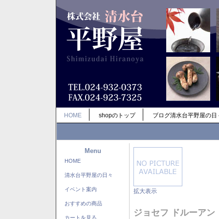
HOME
shopのトップ
ブログ清水台平野屋の日
Menu
HOME
清水台平野屋の日々
イベント案内
拡大表示
おすすめの商品
ジョセフ ドルーアン
カートを見る