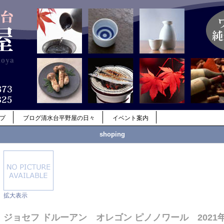
ップ
ブログ清水台平野屋の日々
イベント案内
shoping
拡大表示
ジョセフ ドルーアン オレゴン ピノノワール 2021