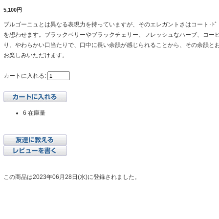
5,100円
ブルゴーニュとは異なる表現力を持っていますが、そのエレガントさはコート･ﾄ
を想わせます。ブラックベリーやブラックチェリー、フレッシュなハーブ、コー
り。やわらかい口当たりで、口中に長い余韻が感じられることから、その余韻と
お楽しみいただけます。
カートに入れる:
6 在庫量
この商品は2023年06月28日(水)に登録されました。