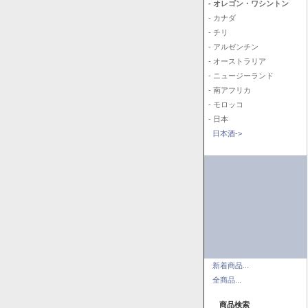
- オレゴン・ワシントン
- カナダ
- チリ
- アルゼンチン
- オーストラリア
- ニュージーランド
- 南アフリカ
- モロッコ
- 日本
日本酒->
新着商品...
全商品...
商品検索