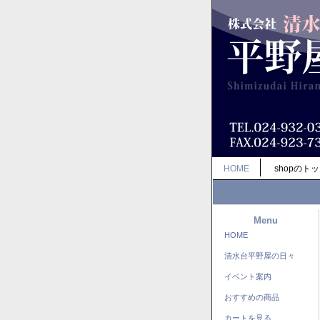
HOME
shopのト
Menu
HOME
清水台平野屋の日々
イベント案内
おすすめの商品
カートを見る