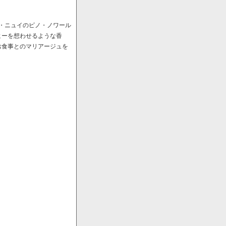
ﾞ・ニュイのピノ・ノワール
ヒーを想わせるような香
お食事とのマリアージュを