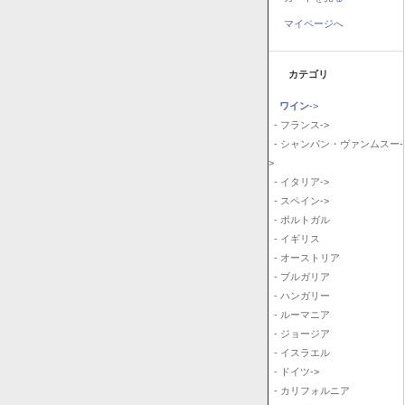
マイページへ
カテゴリ
ワイン
->
- フランス->
- シャンパン・ヴァンムスー-
>
- イタリア->
- スペイン->
- ポルトガル
- イギリス
- オーストリア
- ブルガリア
- ハンガリー
- ルーマニア
- ジョージア
- イスラエル
- ドイツ->
- カリフォルニア