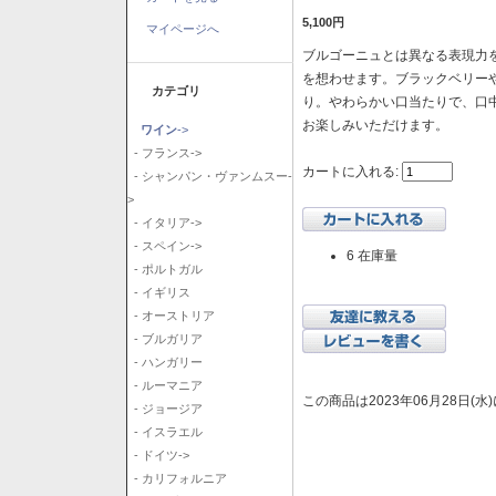
5,100円
マイページへ
ブルゴーニュとは異なる表現力を
を想わせます。ブラックベリー
カテゴリ
り。やわらかい口当たりで、口
お楽しみいただけます。
ワイン
->
- フランス->
カートに入れる:
- シャンパン・ヴァンムスー-
>
- イタリア->
- スペイン->
6 在庫量
- ポルトガル
- イギリス
- オーストリア
- ブルガリア
- ハンガリー
- ルーマニア
この商品は2023年06月28日(
- ジョージア
- イスラエル
- ドイツ->
- カリフォルニア