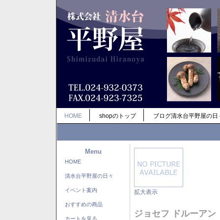
HOME
shopのトップ
ブログ清水台平野屋の日
Menu
HOME
清水台平野屋の日々
イベント案内
拡大表示
おすすめの商品
ジョセフ ドルーアン
カートを見る