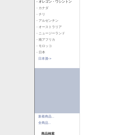
- オレゴン・ワシントン
- カナダ
- チリ
- アルゼンチン
- オーストラリア
- ニュージーランド
- 南アフリカ
- モロッコ
- 日本
日本酒->
新着商品...
全商品...
商品検索