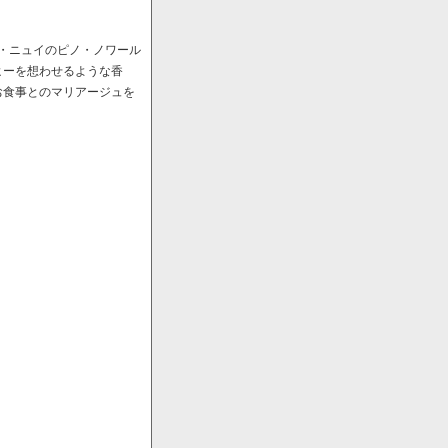
ﾞ・ニュイのピノ・ノワール
ヒーを想わせるような香
お食事とのマリアージュを