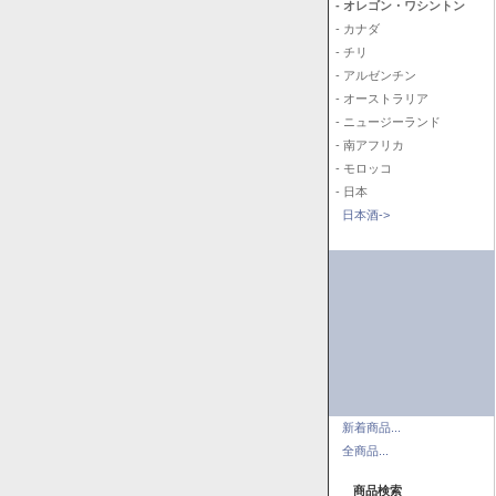
- オレゴン・ワシントン
- カナダ
- チリ
- アルゼンチン
- オーストラリア
- ニュージーランド
- 南アフリカ
- モロッコ
- 日本
日本酒->
新着商品...
全商品...
商品検索