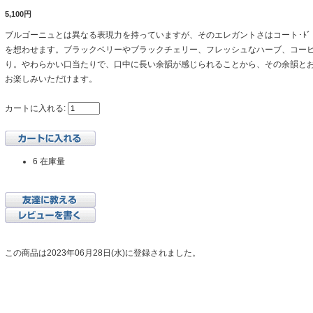
5,100円
ブルゴーニュとは異なる表現力を持っていますが、そのエレガントさはコート･ﾄ
を想わせます。ブラックベリーやブラックチェリー、フレッシュなハーブ、コー
り。やわらかい口当たりで、口中に長い余韻が感じられることから、その余韻と
お楽しみいただけます。
カートに入れる:
6 在庫量
この商品は2023年06月28日(水)に登録されました。