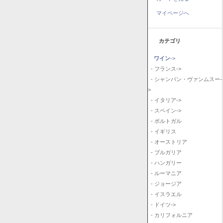
マイページへ
カテゴリ
ワイン
->
- フランス->
- シャンパン・ヴァンムスー-
>
- イタリア->
- スペイン->
- ポルトガル
- イギリス
- オーストリア
- ブルガリア
- ハンガリー
- ルーマニア
- ジョージア
- イスラエル
- ドイツ->
- カリフォルニア