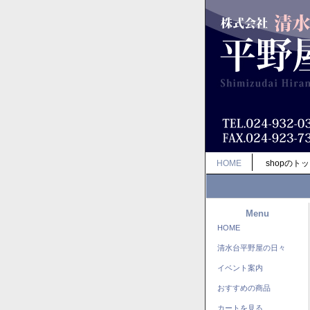
HOME
shopのト
Menu
HOME
清水台平野屋の日々
イベント案内
おすすめの商品
カートを見る