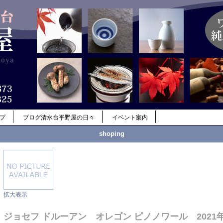
ップ
ブログ清水台平野屋の日々
イベント案内
shoping
拡大表示
ジョセフ ドルーアン オレゴン ピノノワール 2021