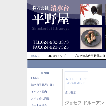
HOME
shopのトップ
ブログ清水台平野屋の日
Menu
HOME
清水台平野屋の日々
イベント案内
拡大表示
おすすめの商品
ジョセフ ドルーアン
カートを見る