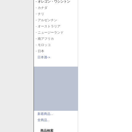
- オレゴン・ワシントン
- カナダ
- チリ
- アルゼンチン
- オーストラリア
- ニュージーランド
- 南アフリカ
- モロッコ
- 日本
日本酒->
新着商品...
全商品...
商品検索