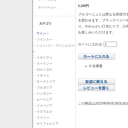
5,100円
マイページへ
ブルゴーニュとは異なる表現力を
を想わせます。ブラックベリー
カテゴリ
り。やわらかい口当たりで、口
お楽しみいただけます。
ワイン
->
- フランス->
カートに入れる:
- シャンパン・ヴァンムスー-
>
- イタリア->
- スペイン->
6 在庫量
- ポルトガル
- イギリス
- オーストリア
- ブルガリア
- ハンガリー
- ルーマニア
この商品は2023年06月28日(
- ジョージア
- イスラエル
- ドイツ->
- カリフォルニア