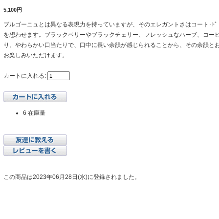
5,100円
ブルゴーニュとは異なる表現力を持っていますが、そのエレガントさはコート･ﾄ
を想わせます。ブラックベリーやブラックチェリー、フレッシュなハーブ、コー
り。やわらかい口当たりで、口中に長い余韻が感じられることから、その余韻と
お楽しみいただけます。
カートに入れる:
6 在庫量
この商品は2023年06月28日(水)に登録されました。