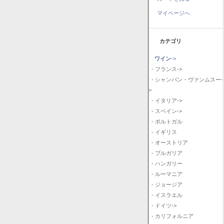
マイページへ
カテゴリ
ワイン
->
- フランス->
- シャンパン・ヴァンムスー-
>
- イタリア->
- スペイン->
- ポルトガル
- イギリス
- オーストリア
- ブルガリア
- ハンガリー
- ルーマニア
- ジョージア
- イスラエル
- ドイツ->
- カリフォルニア