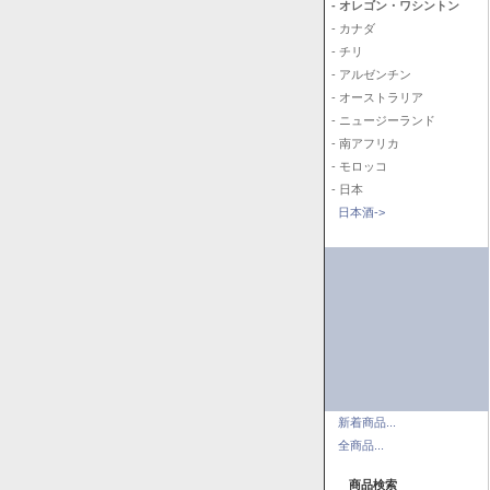
- オレゴン・ワシントン
- カナダ
- チリ
- アルゼンチン
- オーストラリア
- ニュージーランド
- 南アフリカ
- モロッコ
- 日本
日本酒->
新着商品...
全商品...
商品検索