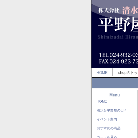
HOME
shopのト
Menu
HOME
清水台平野屋の日々
イベント案内
おすすめの商品
カートを見る