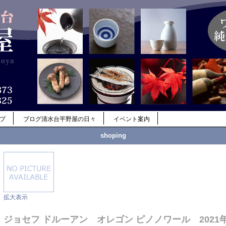
ップ
ブログ清水台平野屋の日々
イベント案内
shoping
拡大表示
ジョセフ ドルーアン オレゴン ピノノワール 2021