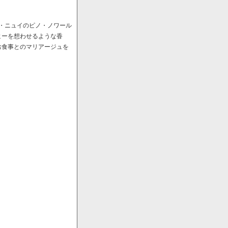
ﾞ・ニュイのピノ・ノワール
ヒーを想わせるような香
お食事とのマリアージュを