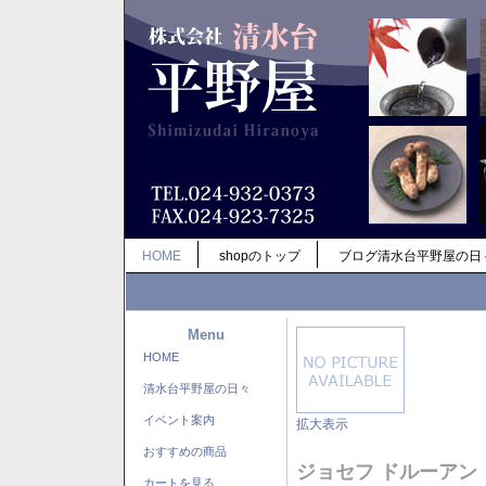
HOME
shopのトップ
ブログ清水台平野屋の日
Menu
HOME
清水台平野屋の日々
イベント案内
拡大表示
おすすめの商品
ジョセフ ドルーアン
カートを見る