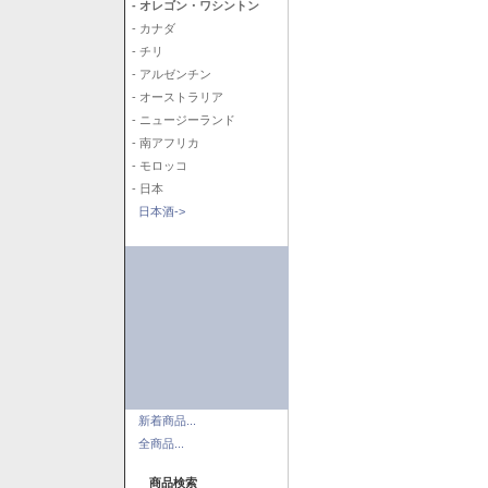
- オレゴン・ワシントン
- カナダ
- チリ
- アルゼンチン
- オーストラリア
- ニュージーランド
- 南アフリカ
- モロッコ
- 日本
日本酒->
新着商品...
全商品...
商品検索