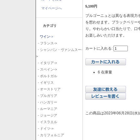
5,100円
マイページへ
ブルゴーニュとは異なる表現力を
を想わせます。ブラックベリー
カテゴリ
り。やわらかい口当たりで、口
お楽しみいただけます。
ワイン
->
- フランス->
カートに入れる:
- シャンパン・ヴァンムスー-
>
- イタリア->
- スペイン->
6 在庫量
- ポルトガル
- イギリス
- オーストリア
- ブルガリア
- ハンガリー
- ルーマニア
この商品は2023年06月28日(
- ジョージア
- イスラエル
- ドイツ->
- カリフォルニア