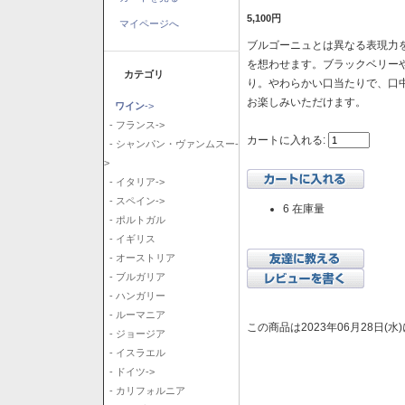
5,100円
マイページへ
ブルゴーニュとは異なる表現力を
を想わせます。ブラックベリー
カテゴリ
り。やわらかい口当たりで、口
お楽しみいただけます。
ワイン
->
- フランス->
カートに入れる:
- シャンパン・ヴァンムスー-
>
- イタリア->
- スペイン->
6 在庫量
- ポルトガル
- イギリス
- オーストリア
- ブルガリア
- ハンガリー
- ルーマニア
この商品は2023年06月28日(
- ジョージア
- イスラエル
- ドイツ->
- カリフォルニア