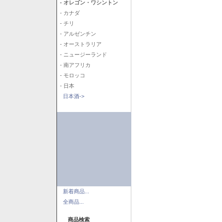
- オレゴン・ワシントン
- カナダ
- チリ
- アルゼンチン
- オーストラリア
- ニュージーランド
- 南アフリカ
- モロッコ
- 日本
日本酒->
新着商品...
全商品...
商品検索