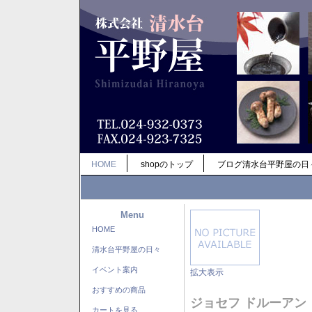
HOME
shopのトップ
ブログ清水台平野屋の日
Menu
HOME
清水台平野屋の日々
イベント案内
拡大表示
おすすめの商品
ジョセフ ドルーアン
カートを見る