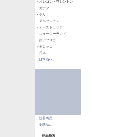
- オレゴン・ワシントン
- カナダ
- チリ
- アルゼンチン
- オーストラリア
- ニュージーランド
- 南アフリカ
- モロッコ
- 日本
日本酒->
新着商品...
全商品...
商品検索