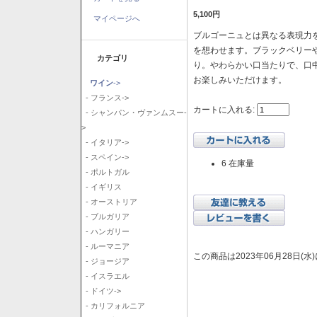
5,100円
マイページへ
ブルゴーニュとは異なる表現力を
を想わせます。ブラックベリー
カテゴリ
り。やわらかい口当たりで、口
お楽しみいただけます。
ワイン
->
- フランス->
カートに入れる:
- シャンパン・ヴァンムスー-
>
- イタリア->
- スペイン->
6 在庫量
- ポルトガル
- イギリス
- オーストリア
- ブルガリア
- ハンガリー
- ルーマニア
この商品は2023年06月28日(
- ジョージア
- イスラエル
- ドイツ->
- カリフォルニア