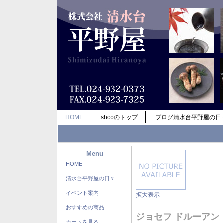
HOME
shopのトップ
ブログ清水台平野屋の日
Menu
HOME
清水台平野屋の日々
イベント案内
拡大表示
おすすめの商品
ジョセフ ドルーアン
カートを見る