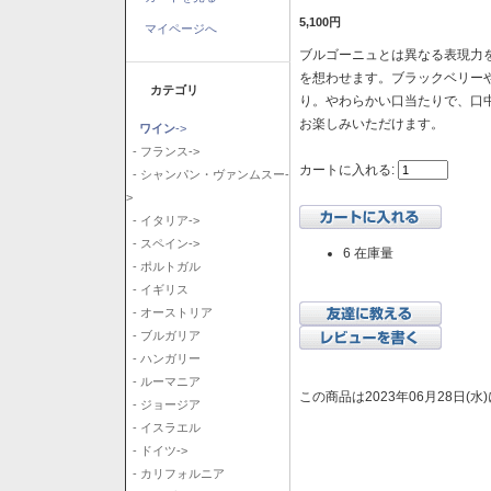
5,100円
マイページへ
ブルゴーニュとは異なる表現力を
を想わせます。ブラックベリー
カテゴリ
り。やわらかい口当たりで、口
お楽しみいただけます。
ワイン
->
- フランス->
カートに入れる:
- シャンパン・ヴァンムスー-
>
- イタリア->
- スペイン->
6 在庫量
- ポルトガル
- イギリス
- オーストリア
- ブルガリア
- ハンガリー
- ルーマニア
この商品は2023年06月28日(
- ジョージア
- イスラエル
- ドイツ->
- カリフォルニア