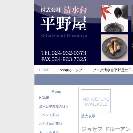
HOME
shopのトップ
ブログ清水台平野屋の日
Menu
HOME
清水台平野屋の日々
イベント案内
拡大表示
おすすめの商品
ジョセフ ドルーアン
カートを見る