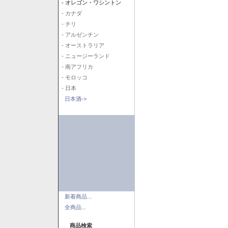
- オレゴン・ワシントン
- カナダ
- チリ
- アルゼンチン
- オーストラリア
- ニュージーランド
- 南アフリカ
- モロッコ
- 日本
日本酒->
新着商品...
全商品...
商品検索