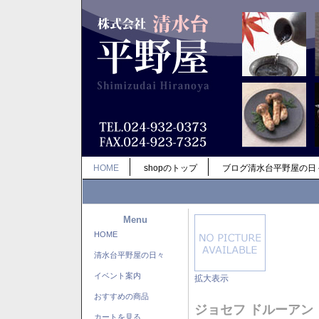
HOME
shopのトップ
ブログ清水台平野屋の日
Menu
HOME
清水台平野屋の日々
イベント案内
拡大表示
おすすめの商品
ジョセフ ドルーアン
カートを見る