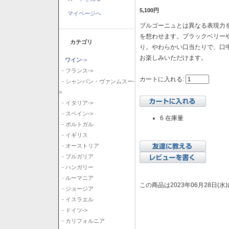
5,100円
マイページへ
ブルゴーニュとは異なる表現力を
を想わせます。ブラックベリー
カテゴリ
り。やわらかい口当たりで、口
お楽しみいただけます。
ワイン
->
- フランス->
カートに入れる:
- シャンパン・ヴァンムスー-
>
- イタリア->
- スペイン->
6 在庫量
- ポルトガル
- イギリス
- オーストリア
- ブルガリア
- ハンガリー
- ルーマニア
この商品は2023年06月28日(
- ジョージア
- イスラエル
- ドイツ->
- カリフォルニア