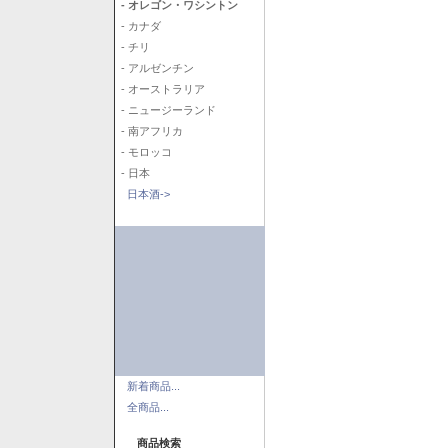
- オレゴン・ワシントン
- カナダ
- チリ
- アルゼンチン
- オーストラリア
- ニュージーランド
- 南アフリカ
- モロッコ
- 日本
日本酒->
新着商品...
全商品...
商品検索