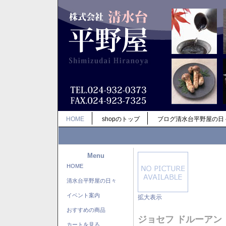
HOME
shopのトップ
ブログ清水台平野屋の日
Menu
HOME
清水台平野屋の日々
イベント案内
拡大表示
おすすめの商品
ジョセフ ドルーアン
カートを見る