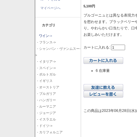
5,100円
マイページへ
ブルゴーニュとは異なる表現力を
を想わせます。ブラックベリー
カテゴリ
り。やわらかい口当たりで、口
お楽しみいただけます。
ワイン
->
- フランス->
カートに入れる:
- シャンパン・ヴァンムスー-
>
- イタリア->
- スペイン->
6 在庫量
- ポルトガル
- イギリス
- オーストリア
- ブルガリア
- ハンガリー
- ルーマニア
この商品は2023年06月28日(
- ジョージア
- イスラエル
- ドイツ->
- カリフォルニア