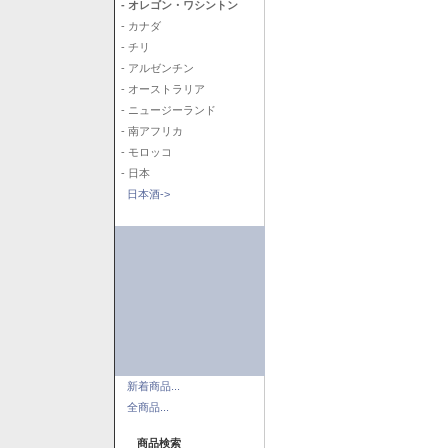
- オレゴン・ワシントン
- カナダ
- チリ
- アルゼンチン
- オーストラリア
- ニュージーランド
- 南アフリカ
- モロッコ
- 日本
日本酒->
新着商品...
全商品...
商品検索