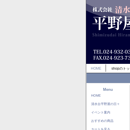
HOME
shopのト
Menu
HOME
清水台平野屋の日々
イベント案内
おすすめの商品
カートを見る