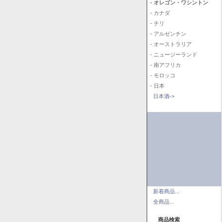
- オレゴン・ワシントン
- カナダ
- チリ
- アルゼンチン
- オーストラリア
- ニュージーランド
- 南アフリカ
- モロッコ
- 日本
日本酒->
新着商品...
全商品...
商品検索