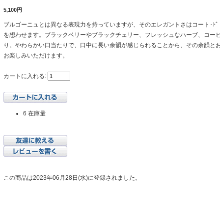
5,100円
ブルゴーニュとは異なる表現力を持っていますが、そのエレガントさはコート･ﾄ
を想わせます。ブラックベリーやブラックチェリー、フレッシュなハーブ、コー
り。やわらかい口当たりで、口中に長い余韻が感じられることから、その余韻と
お楽しみいただけます。
カートに入れる:
6 在庫量
この商品は2023年06月28日(水)に登録されました。