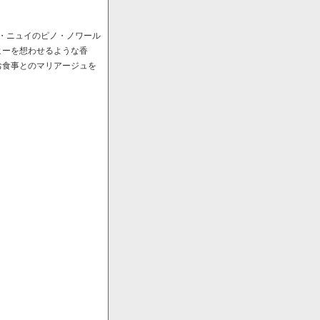
ﾞ・ニュイのピノ・ノワール
ヒーを想わせるような香
お食事とのマリアージュを