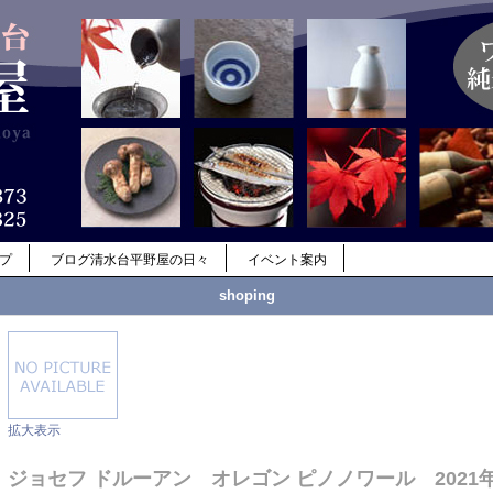
ップ
ブログ清水台平野屋の日々
イベント案内
shoping
拡大表示
ジョセフ ドルーアン オレゴン ピノノワール 2021