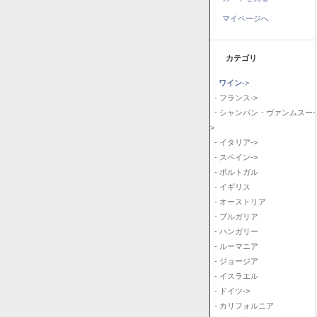
マイページへ
カテゴリ
ワイン
->
- フランス->
- シャンパン・ヴァンムスー-
>
- イタリア->
- スペイン->
- ポルトガル
- イギリス
- オーストリア
- ブルガリア
- ハンガリー
- ルーマニア
- ジョージア
- イスラエル
- ドイツ->
- カリフォルニア