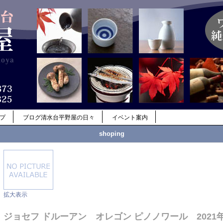
ップ
ブログ清水台平野屋の日々
イベント案内
shoping
拡大表示
ジョセフ ドルーアン オレゴン ピノノワール 2021