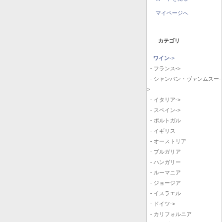
マイページへ
カテゴリ
ワイン
->
- フランス->
- シャンパン・ヴァンムスー-
>
- イタリア->
- スペイン->
- ポルトガル
- イギリス
- オーストリア
- ブルガリア
- ハンガリー
- ルーマニア
- ジョージア
- イスラエル
- ドイツ->
- カリフォルニア