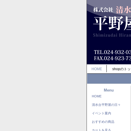
HOME
shopのト
Menu
HOME
清水台平野屋の日々
イベント案内
おすすめの商品
カートを見る