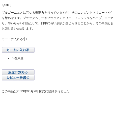
5,100円
ブルゴーニュとは異なる表現力を持っていますが、そのエレガントさはコート･ﾄ
を想わせます。ブラックベリーやブラックチェリー、フレッシュなハーブ、コー
り。やわらかい口当たりで、口中に長い余韻が感じられることから、その余韻と
お楽しみいただけます。
カートに入れる:
6 在庫量
この商品は2023年06月28日(水)に登録されました。