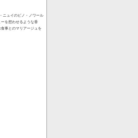
ﾞ・ニュイのピノ・ノワール
ヒーを想わせるような香
お食事とのマリアージュを