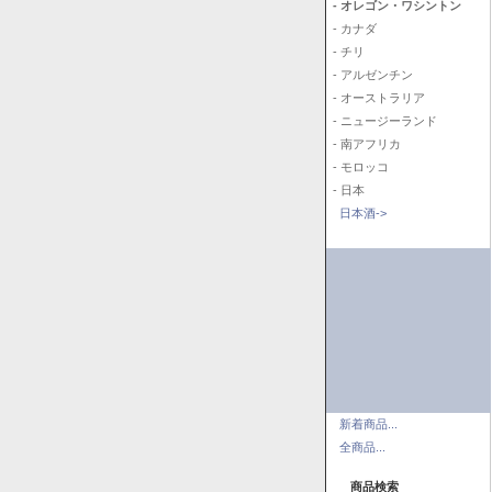
- オレゴン・ワシントン
- カナダ
- チリ
- アルゼンチン
- オーストラリア
- ニュージーランド
- 南アフリカ
- モロッコ
- 日本
日本酒->
新着商品...
全商品...
商品検索