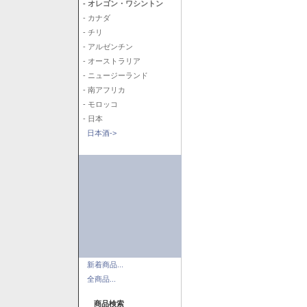
- オレゴン・ワシントン
- カナダ
- チリ
- アルゼンチン
- オーストラリア
- ニュージーランド
- 南アフリカ
- モロッコ
- 日本
日本酒->
新着商品...
全商品...
商品検索