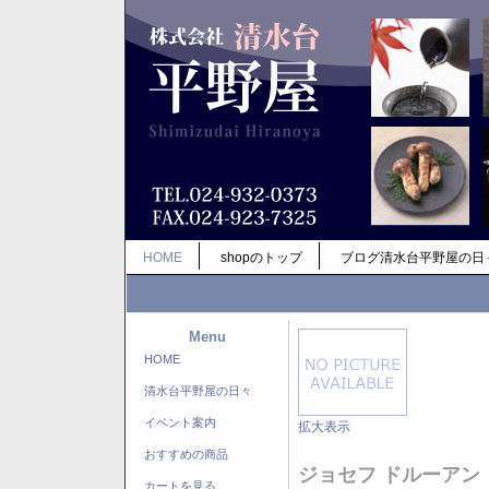
HOME
shopのトップ
ブログ清水台平野屋の日
Menu
HOME
清水台平野屋の日々
イベント案内
拡大表示
おすすめの商品
ジョセフ ドルーアン
カートを見る