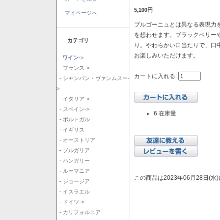
5,100円
マイページへ
ブルゴーニュとは異なる表現力を
を想わせます。ブラックベリー
カテゴリ
り。やわらかい口当たりで、口
お楽しみいただけます。
ワイン
->
- フランス->
カートに入れる:
- シャンパン・ヴァンムスー-
>
- イタリア->
- スペイン->
6 在庫量
- ポルトガル
- イギリス
- オーストリア
- ブルガリア
- ハンガリー
- ルーマニア
この商品は2023年06月28日(
- ジョージア
- イスラエル
- ドイツ->
- カリフォルニア