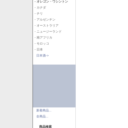
- オレゴン・ワシントン
- カナダ
- チリ
- アルゼンチン
- オーストラリア
- ニュージーランド
- 南アフリカ
- モロッコ
- 日本
日本酒->
新着商品...
全商品...
商品検索