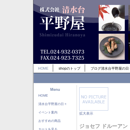
HOME
shopのトップ
ブログ清水台平野屋の日
Menu
HOME
清水台平野屋の日々
イベント案内
拡大表示
おすすめの商品
ジョセフ ドルーアン
カートを見る