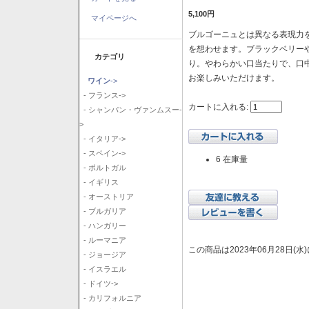
5,100円
マイページへ
ブルゴーニュとは異なる表現力を
を想わせます。ブラックベリー
カテゴリ
り。やわらかい口当たりで、口
お楽しみいただけます。
ワイン
->
- フランス->
カートに入れる:
- シャンパン・ヴァンムスー-
>
- イタリア->
- スペイン->
6 在庫量
- ポルトガル
- イギリス
- オーストリア
- ブルガリア
- ハンガリー
- ルーマニア
この商品は2023年06月28日(
- ジョージア
- イスラエル
- ドイツ->
- カリフォルニア