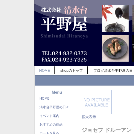
HOME
shopのトップ
ブログ清水台平野屋の日
Menu
HOME
清水台平野屋の日々
イベント案内
拡大表示
おすすめの商品
ジョセフ ドルーアン
カートを見る