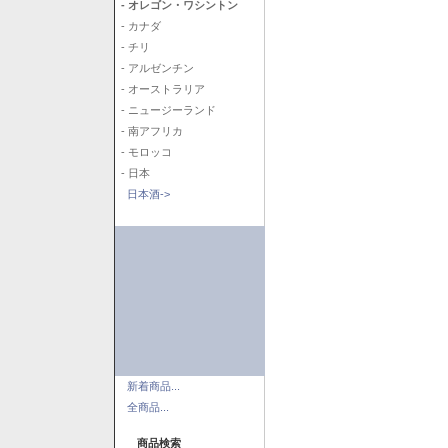
- オレゴン・ワシントン
- カナダ
- チリ
- アルゼンチン
- オーストラリア
- ニュージーランド
- 南アフリカ
- モロッコ
- 日本
日本酒->
新着商品...
全商品...
商品検索