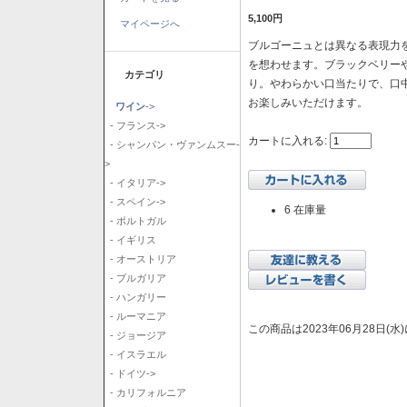
5,100円
マイページへ
ブルゴーニュとは異なる表現力を
を想わせます。ブラックベリー
カテゴリ
り。やわらかい口当たりで、口
お楽しみいただけます。
ワイン
->
- フランス->
カートに入れる:
- シャンパン・ヴァンムスー-
>
- イタリア->
- スペイン->
6 在庫量
- ポルトガル
- イギリス
- オーストリア
- ブルガリア
- ハンガリー
- ルーマニア
この商品は2023年06月28日(
- ジョージア
- イスラエル
- ドイツ->
- カリフォルニア