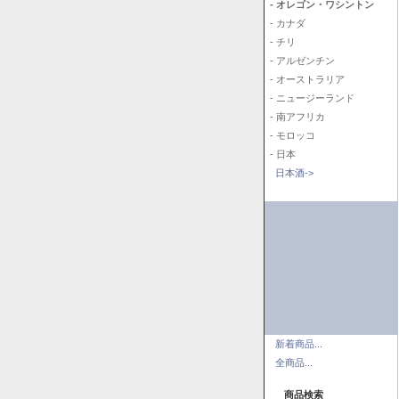
- オレゴン・ワシントン
- カナダ
- チリ
- アルゼンチン
- オーストラリア
- ニュージーランド
- 南アフリカ
- モロッコ
- 日本
日本酒->
新着商品...
全商品...
商品検索