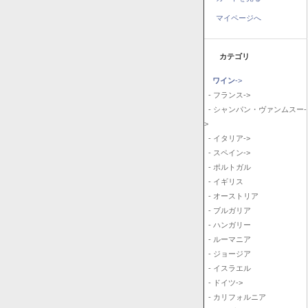
マイページへ
カテゴリ
ワイン
->
- フランス->
- シャンパン・ヴァンムスー-
>
- イタリア->
- スペイン->
- ポルトガル
- イギリス
- オーストリア
- ブルガリア
- ハンガリー
- ルーマニア
- ジョージア
- イスラエル
- ドイツ->
- カリフォルニア