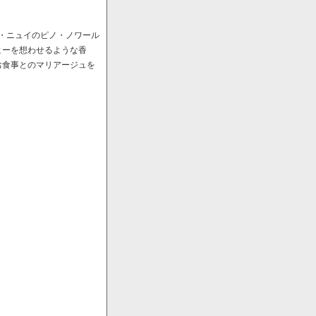
ﾞ・ニュイのピノ・ノワール
ヒーを想わせるような香
お食事とのマリアージュを