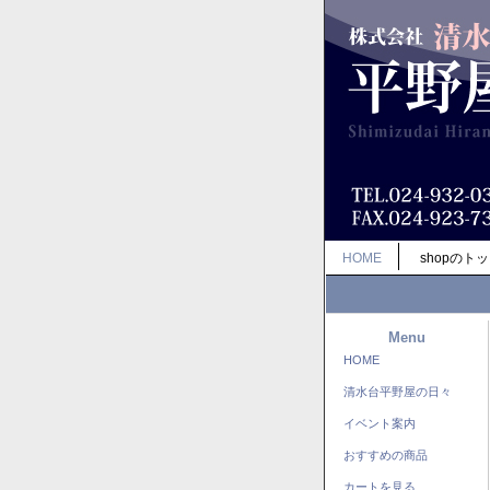
HOME
shopのト
Menu
HOME
清水台平野屋の日々
イベント案内
おすすめの商品
カートを見る