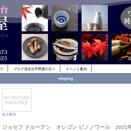
ップ
ブログ清水台平野屋の日々
イベント案内
shoping
拡大表示
ジョセフ ドルーアン オレゴン ピノノワール 2021