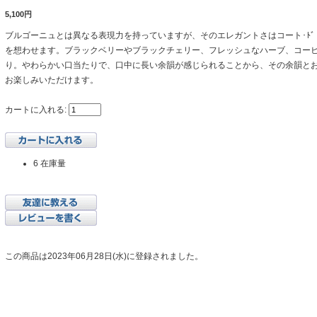
5,100円
ブルゴーニュとは異なる表現力を持っていますが、そのエレガントさはコート･ﾄ
を想わせます。ブラックベリーやブラックチェリー、フレッシュなハーブ、コー
り。やわらかい口当たりで、口中に長い余韻が感じられることから、その余韻と
お楽しみいただけます。
カートに入れる:
6 在庫量
この商品は2023年06月28日(水)に登録されました。