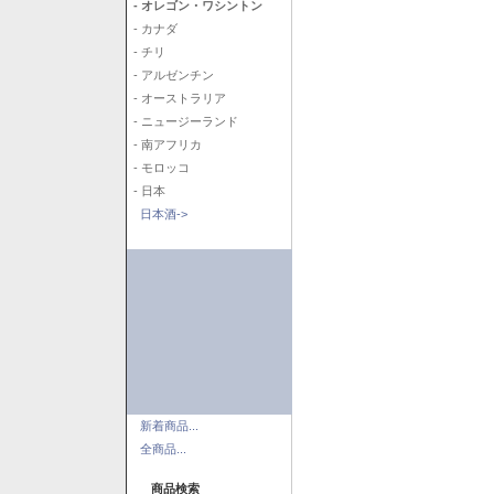
- オレゴン・ワシントン
- カナダ
- チリ
- アルゼンチン
- オーストラリア
- ニュージーランド
- 南アフリカ
- モロッコ
- 日本
日本酒->
新着商品...
全商品...
商品検索