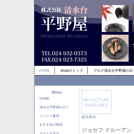
HOME
shopのトップ
ブログ清水台平野屋の日
Menu
HOME
清水台平野屋の日々
イベント案内
拡大表示
おすすめの商品
ジョセフ ドルーアン
カートを見る