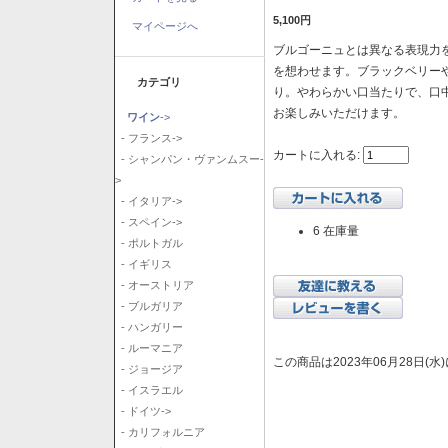
5,100円
マイページへ
ブルゴーニュとは異なる表現力を
を想わせます。ブラックベリー
カテゴリ
り。やわらかい口当たりで、口
お楽しみいただけます。
ワイン
->
- フランス->
カートに入れる:
- シャンパン・ヴァンムスー-
>
- イタリア->
- スペイン->
6 在庫量
- ポルトガル
- イギリス
- オーストリア
- ブルガリア
- ハンガリー
- ルーマニア
この商品は2023年06月28日(
- ジョージア
- イスラエル
- ドイツ->
- カリフォルニア