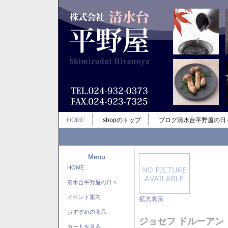
HOME
shopのトップ
ブログ清水台平野屋の日
Menu
HOME
清水台平野屋の日々
イベント案内
拡大表示
おすすめの商品
ジョセフ ドルーアン
カートを見る