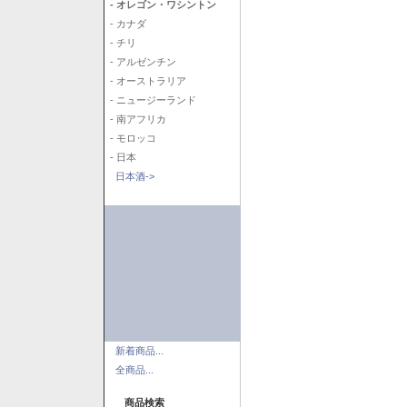
- オレゴン・ワシントン
- カナダ
- チリ
- アルゼンチン
- オーストラリア
- ニュージーランド
- 南アフリカ
- モロッコ
- 日本
日本酒->
新着商品...
全商品...
商品検索