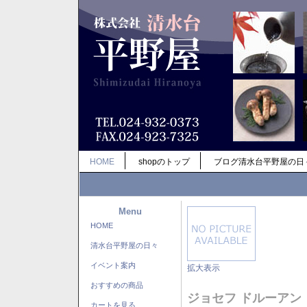
HOME
shopのトップ
ブログ清水台平野屋の日
Menu
HOME
清水台平野屋の日々
イベント案内
拡大表示
おすすめの商品
ジョセフ ドルーアン
カートを見る