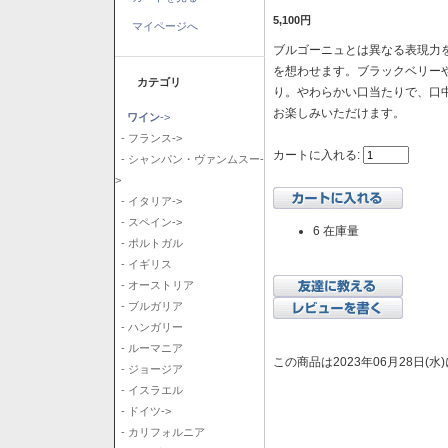
5,100円
マイページへ
ブルゴーニュとは異なる表現力を
を想わせます。ブラックベリー
カテゴリ
り。やわらかい口当たりで、口
お楽しみいただけます。
ワイン
->
- フランス->
カートに入れる:
- シャンパン・ヴァンムスー-
>
- イタリア->
- スペイン->
6 在庫量
- ポルトガル
- イギリス
- オーストリア
- ブルガリア
- ハンガリー
- ルーマニア
この商品は2023年06月28日(
- ジョージア
- イスラエル
- ドイツ->
- カリフォルニア