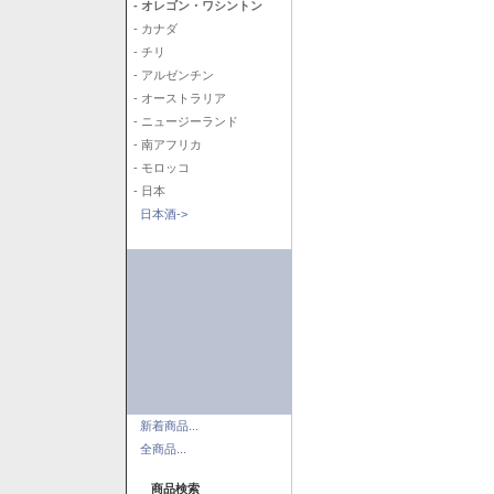
- オレゴン・ワシントン
- カナダ
- チリ
- アルゼンチン
- オーストラリア
- ニュージーランド
- 南アフリカ
- モロッコ
- 日本
日本酒->
新着商品...
全商品...
商品検索