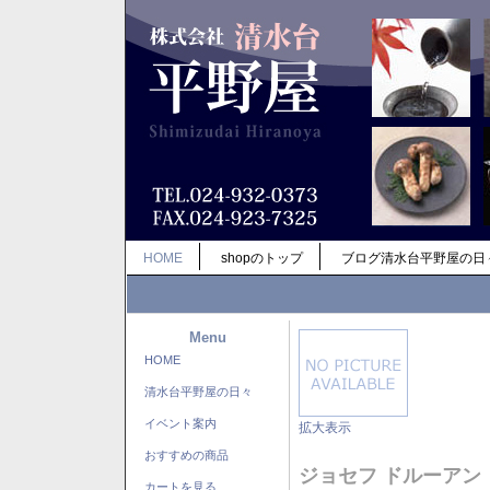
HOME
shopのトップ
ブログ清水台平野屋の日
Menu
HOME
清水台平野屋の日々
イベント案内
拡大表示
おすすめの商品
ジョセフ ドルーアン
カートを見る