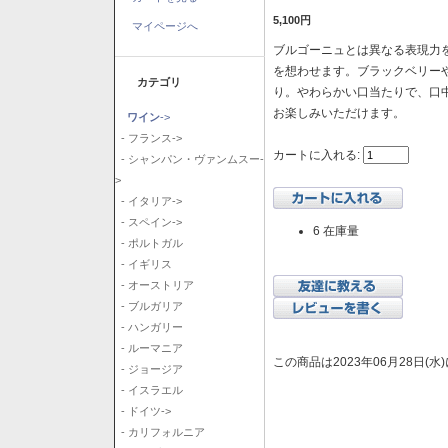
5,100円
マイページへ
ブルゴーニュとは異なる表現力を
を想わせます。ブラックベリー
カテゴリ
り。やわらかい口当たりで、口
お楽しみいただけます。
ワイン
->
- フランス->
カートに入れる:
- シャンパン・ヴァンムスー-
>
- イタリア->
- スペイン->
6 在庫量
- ポルトガル
- イギリス
- オーストリア
- ブルガリア
- ハンガリー
- ルーマニア
この商品は2023年06月28日(
- ジョージア
- イスラエル
- ドイツ->
- カリフォルニア