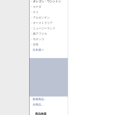
- オレゴン・ワシントン
- カナダ
- チリ
- アルゼンチン
- オーストラリア
- ニュージーランド
- 南アフリカ
- モロッコ
- 日本
日本酒->
新着商品...
全商品...
商品検索