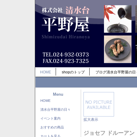
HOME
shopのトップ
ブログ清水台平野屋の日
Menu
HOME
清水台平野屋の日々
イベント案内
拡大表示
おすすめの商品
ジョセフ ドルーアン
カートを見る