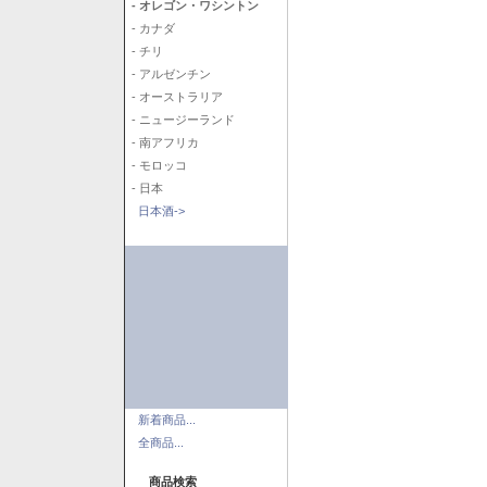
- オレゴン・ワシントン
- カナダ
- チリ
- アルゼンチン
- オーストラリア
- ニュージーランド
- 南アフリカ
- モロッコ
- 日本
日本酒->
新着商品...
全商品...
商品検索