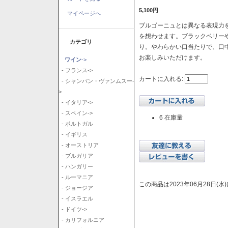
5,100円
マイページへ
ブルゴーニュとは異なる表現力を
を想わせます。ブラックベリー
カテゴリ
り。やわらかい口当たりで、口
お楽しみいただけます。
ワイン
->
- フランス->
カートに入れる:
- シャンパン・ヴァンムスー-
>
- イタリア->
- スペイン->
6 在庫量
- ポルトガル
- イギリス
- オーストリア
- ブルガリア
- ハンガリー
- ルーマニア
この商品は2023年06月28日(
- ジョージア
- イスラエル
- ドイツ->
- カリフォルニア