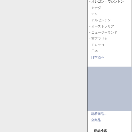
- オレゴン・ワシントン
- カナダ
- チリ
- アルゼンチン
- オーストラリア
- ニュージーランド
- 南アフリカ
- モロッコ
- 日本
日本酒->
新着商品...
全商品...
商品検索