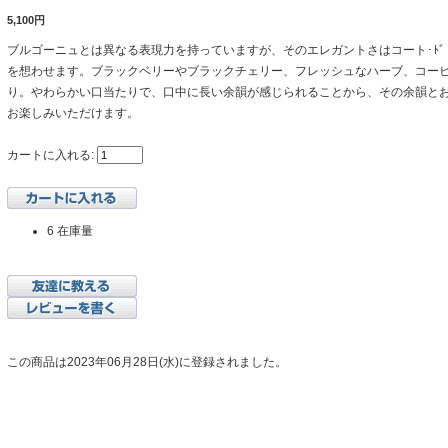
5,100円
ブルゴーニュとは異なる表現力を持っていますが、そのエレガントさはコート･ﾄ
を想わせます。ブラックベリーやブラックチェリー、フレッシュなハーブ、コー
り。やわらかい口当たりで、口中に長い余韻が感じられることから、その余韻と
お楽しみいただけます。
カートに入れる:
6 在庫量
この商品は2023年06月28日(水)に登録されました。