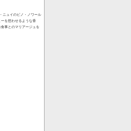
ﾞ・ニュイのピノ・ノワール
ヒーを想わせるような香
お食事とのマリアージュを