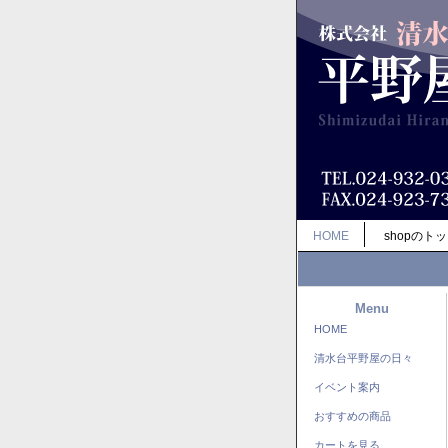
HOME
shopのト
Menu
HOME
清水台平野屋の日々
イベント案内
おすすめの商品
カートを見る