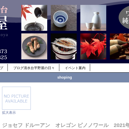
ップ
ブログ清水台平野屋の日々
イベント案内
shoping
拡大表示
ジョセフ ドルーアン オレゴン ピノノワール 2021