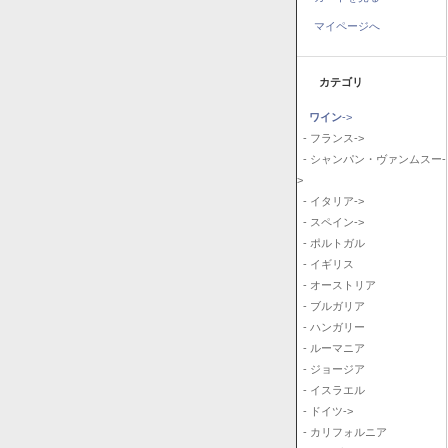
マイページへ
カテゴリ
ワイン
->
- フランス->
- シャンパン・ヴァンムスー-
>
- イタリア->
- スペイン->
- ポルトガル
- イギリス
- オーストリア
- ブルガリア
- ハンガリー
- ルーマニア
- ジョージア
- イスラエル
- ドイツ->
- カリフォルニア