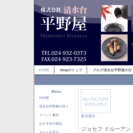
HOME
shopのトップ
ブログ清水台平野屋の日
Menu
HOME
清水台平野屋の日々
イベント案内
拡大表示
おすすめの商品
ジョセフ ドルーアン
カートを見る