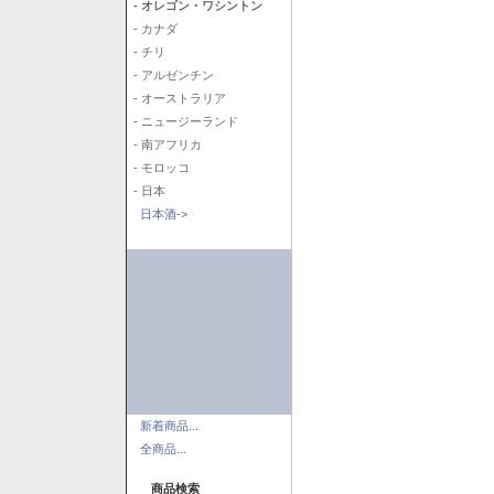
- オレゴン・ワシントン
- カナダ
- チリ
- アルゼンチン
- オーストラリア
- ニュージーランド
- 南アフリカ
- モロッコ
- 日本
日本酒->
新着商品...
全商品...
商品検索