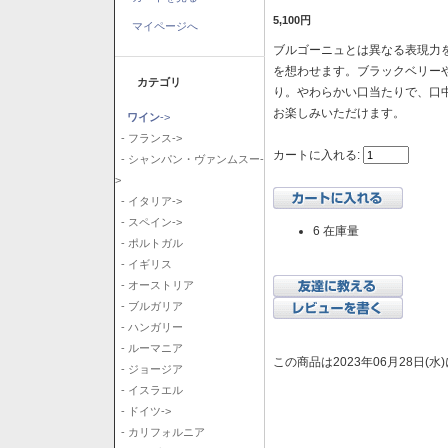
5,100円
マイページへ
ブルゴーニュとは異なる表現力を
を想わせます。ブラックベリー
カテゴリ
り。やわらかい口当たりで、口
お楽しみいただけます。
ワイン
->
- フランス->
カートに入れる:
- シャンパン・ヴァンムスー-
>
- イタリア->
- スペイン->
6 在庫量
- ポルトガル
- イギリス
- オーストリア
- ブルガリア
- ハンガリー
- ルーマニア
この商品は2023年06月28日(
- ジョージア
- イスラエル
- ドイツ->
- カリフォルニア