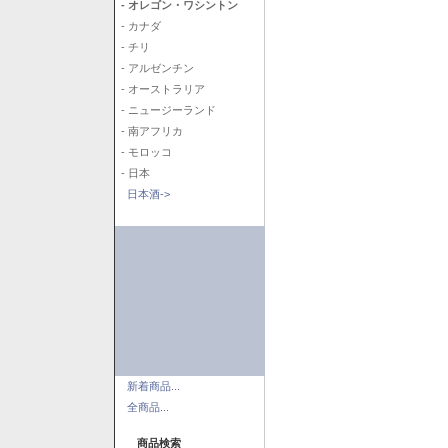
- オレゴン・ワシントン
- カナダ
- チリ
- アルゼンチン
- オーストラリア
- ニュージーランド
- 南アフリカ
- モロッコ
- 日本
日本酒->
新着商品...
全商品...
商品検索