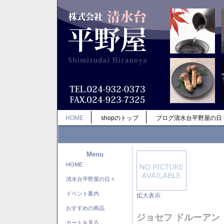
HOME
shopのトップ
ブログ清水台平野屋の日
Menu
HOME
清水台平野屋の日々
イベント案内
拡大表示
おすすめの商品
ジョセフ ドルーアン
カートを見る