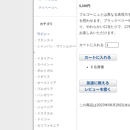
5,100円
マイページへ
ブルゴーニュとは異なる表現力を
を想わせます。ブラックベリー
カテゴリ
り。やわらかい口当たりで、口
お楽しみいただけます。
ワイン
->
- フランス->
カートに入れる:
- シャンパン・ヴァンムスー-
>
- イタリア->
- スペイン->
6 在庫量
- ポルトガル
- イギリス
- オーストリア
- ブルガリア
- ハンガリー
- ルーマニア
この商品は2023年06月28日(
- ジョージア
- イスラエル
- ドイツ->
- カリフォルニア