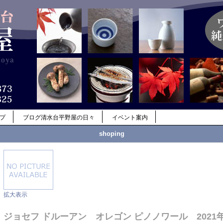
ップ
ブログ清水台平野屋の日々
イベント案内
shoping
拡大表示
ジョセフ ドルーアン オレゴン ピノノワール 2021