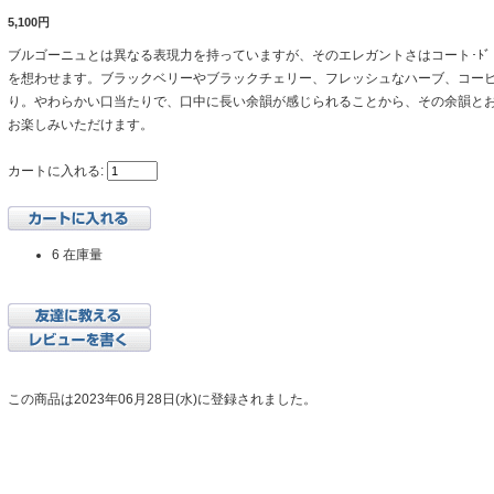
5,100円
ブルゴーニュとは異なる表現力を持っていますが、そのエレガントさはコート･ﾄ
を想わせます。ブラックベリーやブラックチェリー、フレッシュなハーブ、コー
り。やわらかい口当たりで、口中に長い余韻が感じられることから、その余韻と
お楽しみいただけます。
カートに入れる:
6 在庫量
この商品は2023年06月28日(水)に登録されました。