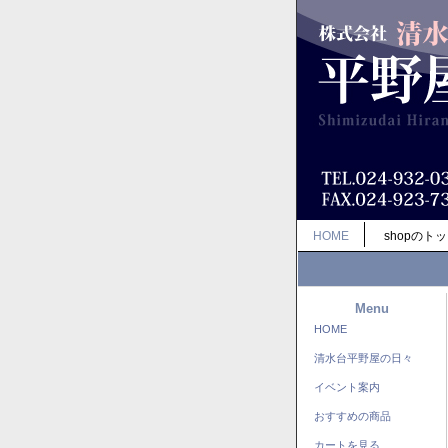
HOME
shopのト
Menu
HOME
清水台平野屋の日々
イベント案内
おすすめの商品
カートを見る