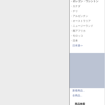
- オレゴン・ワシントン
- カナダ
- チリ
- アルゼンチン
- オーストラリア
- ニュージーランド
- 南アフリカ
- モロッコ
- 日本
日本酒->
新着商品...
全商品...
商品検索