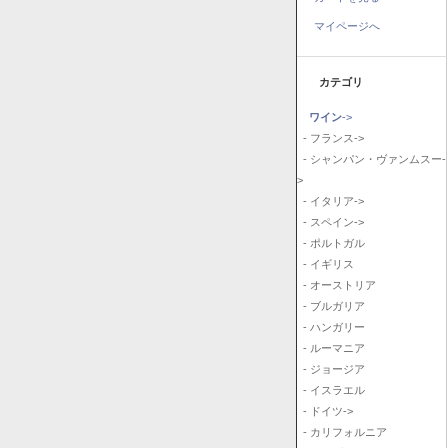
マイページへ
カテゴリ
ワイン
->
- フランス->
- シャンパン・ヴァンムスー-
>
- イタリア->
- スペイン->
- ポルトガル
- イギリス
- オーストリア
- ブルガリア
- ハンガリー
- ルーマニア
- ジョージア
- イスラエル
- ドイツ->
- カリフォルニア