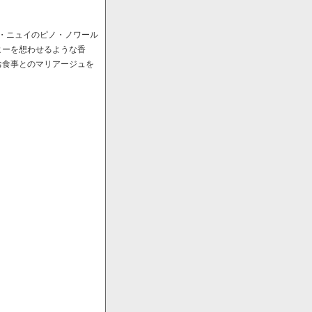
ﾞ・ニュイのピノ・ノワール
ヒーを想わせるような香
お食事とのマリアージュを