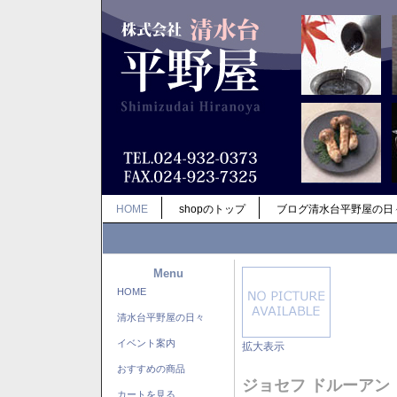
HOME
shopのトップ
ブログ清水台平野屋の日
Menu
HOME
清水台平野屋の日々
イベント案内
拡大表示
おすすめの商品
ジョセフ ドルーアン
カートを見る