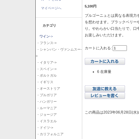
5,100円
マイページへ
ブルゴーニュとは異なる表現力を
を想わせます。ブラックベリー
カテゴリ
り。やわらかい口当たりで、口
お楽しみいただけます。
ワイン
->
- フランス->
カートに入れる:
- シャンパン・ヴァンムスー-
>
- イタリア->
- スペイン->
6 在庫量
- ポルトガル
- イギリス
- オーストリア
- ブルガリア
- ハンガリー
- ルーマニア
この商品は2023年06月28日(
- ジョージア
- イスラエル
- ドイツ->
- カリフォルニア