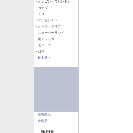
- オレゴン・ワシントン
- カナダ
- チリ
- アルゼンチン
- オーストラリア
- ニュージーランド
- 南アフリカ
- モロッコ
- 日本
日本酒->
新着商品...
全商品...
商品検索