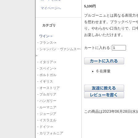
5,100円
マイページへ
ブルゴーニュとは異なる表現力を
を想わせます。ブラックベリー
カテゴリ
り。やわらかい口当たりで、口
お楽しみいただけます。
ワイン
->
- フランス->
カートに入れる:
- シャンパン・ヴァンムスー-
>
- イタリア->
- スペイン->
6 在庫量
- ポルトガル
- イギリス
- オーストリア
- ブルガリア
- ハンガリー
- ルーマニア
この商品は2023年06月28日(
- ジョージア
- イスラエル
- ドイツ->
- カリフォルニア