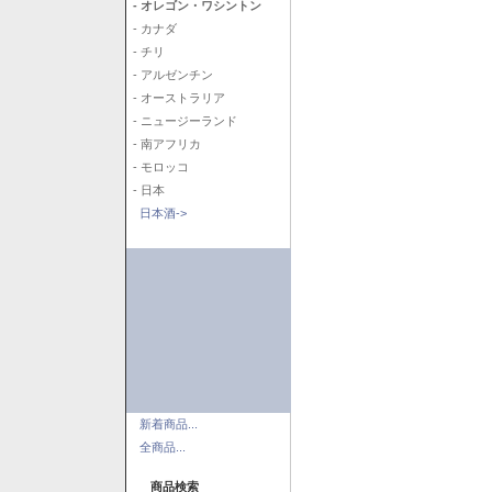
- オレゴン・ワシントン
- カナダ
- チリ
- アルゼンチン
- オーストラリア
- ニュージーランド
- 南アフリカ
- モロッコ
- 日本
日本酒->
新着商品...
全商品...
商品検索