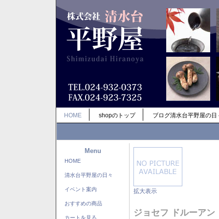
HOME
shopのトップ
ブログ清水台平野屋の日
Menu
HOME
清水台平野屋の日々
イベント案内
拡大表示
おすすめの商品
ジョセフ ドルーアン
カートを見る