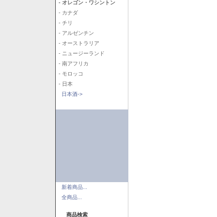
- オレゴン・ワシントン
- カナダ
- チリ
- アルゼンチン
- オーストラリア
- ニュージーランド
- 南アフリカ
- モロッコ
- 日本
日本酒->
新着商品...
全商品...
商品検索