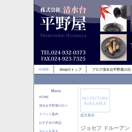
HOME
shopのトップ
ブログ清水台平野屋の日
Menu
HOME
清水台平野屋の日々
イベント案内
拡大表示
おすすめの商品
ジョセフ ドルーアン
カートを見る