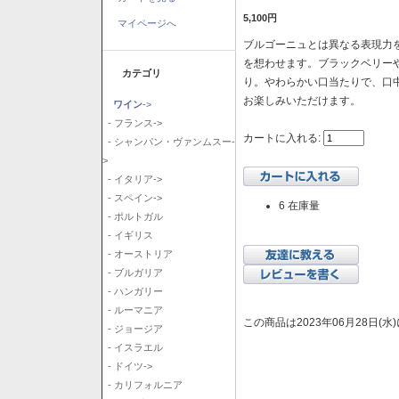
5,100円
マイページへ
ブルゴーニュとは異なる表現力を
を想わせます。ブラックベリー
カテゴリ
り。やわらかい口当たりで、口
お楽しみいただけます。
ワイン
->
- フランス->
カートに入れる:
- シャンパン・ヴァンムスー-
>
- イタリア->
- スペイン->
6 在庫量
- ポルトガル
- イギリス
- オーストリア
- ブルガリア
- ハンガリー
- ルーマニア
この商品は2023年06月28日(
- ジョージア
- イスラエル
- ドイツ->
- カリフォルニア