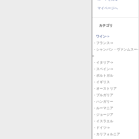
マイページへ
カテゴリ
ワイン
->
- フランス->
- シャンパン・ヴァンムスー-
>
- イタリア->
- スペイン->
- ポルトガル
- イギリス
- オーストリア
- ブルガリア
- ハンガリー
- ルーマニア
- ジョージア
- イスラエル
- ドイツ->
- カリフォルニア