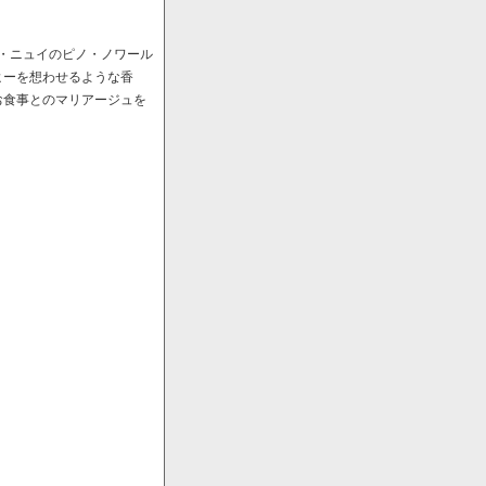
ﾞ・ニュイのピノ・ノワール
ヒーを想わせるような香
お食事とのマリアージュを