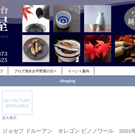
ップ
ブログ清水台平野屋の日々
イベント案内
shoping
拡大表示
ジョセフ ドルーアン オレゴン ピノノワール 2021