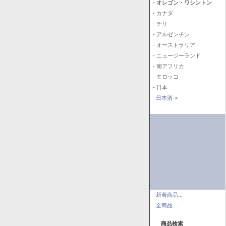
- オレゴン・ワシントン
- カナダ
- チリ
- アルゼンチン
- オーストラリア
- ニュージーランド
- 南アフリカ
- モロッコ
- 日本
日本酒->
新着商品...
全商品...
商品検索