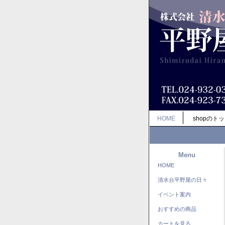
HOME
shopのト
Menu
HOME
清水台平野屋の日々
イベント案内
おすすめの商品
カートを見る