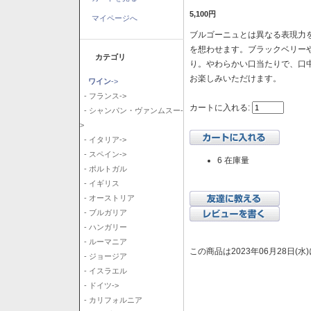
5,100円
マイページへ
ブルゴーニュとは異なる表現力を
を想わせます。ブラックベリー
カテゴリ
り。やわらかい口当たりで、口
お楽しみいただけます。
ワイン
->
- フランス->
カートに入れる:
- シャンパン・ヴァンムスー-
>
- イタリア->
- スペイン->
6 在庫量
- ポルトガル
- イギリス
- オーストリア
- ブルガリア
- ハンガリー
- ルーマニア
この商品は2023年06月28日(
- ジョージア
- イスラエル
- ドイツ->
- カリフォルニア