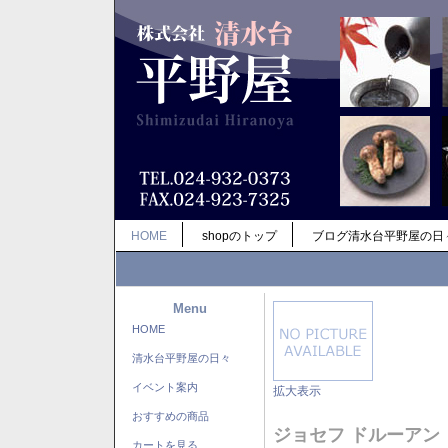
HOME
shopのトップ
ブログ清水台平野屋の日
Menu
HOME
清水台平野屋の日々
イベント案内
拡大表示
おすすめの商品
ジョセフ ドルーアン
カートを見る