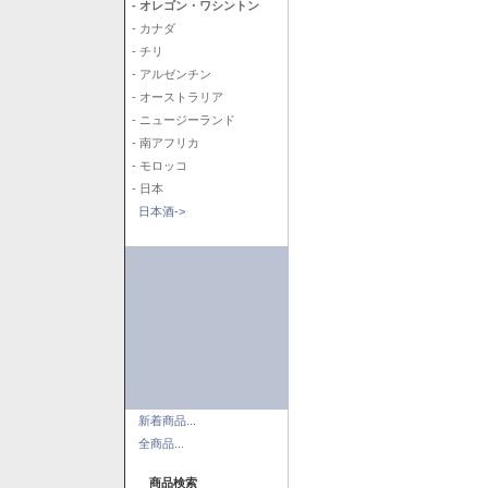
- オレゴン・ワシントン
- カナダ
- チリ
- アルゼンチン
- オーストラリア
- ニュージーランド
- 南アフリカ
- モロッコ
- 日本
日本酒->
新着商品...
全商品...
商品検索