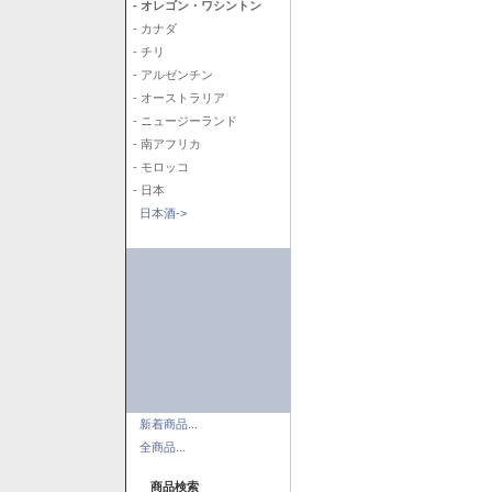
- オレゴン・ワシントン
- カナダ
- チリ
- アルゼンチン
- オーストラリア
- ニュージーランド
- 南アフリカ
- モロッコ
- 日本
日本酒->
新着商品...
全商品...
商品検索