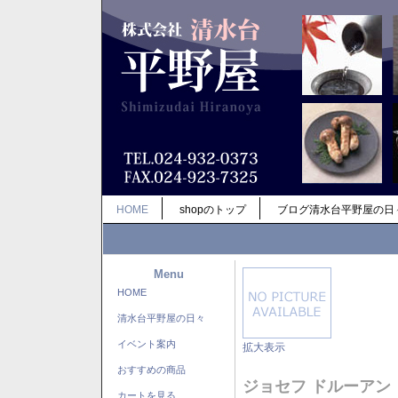
HOME
shopのトップ
ブログ清水台平野屋の日
Menu
HOME
清水台平野屋の日々
イベント案内
拡大表示
おすすめの商品
ジョセフ ドルーアン
カートを見る