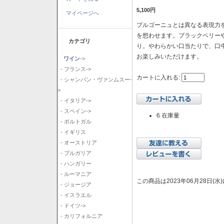
5,100円
マイページへ
ブルゴーニュとは異なる表現力を
を想わせます。ブラックベリー
カテゴリ
り。やわらかい口当たりで、口
お楽しみいただけます。
ワイン
->
- フランス->
カートに入れる:
- シャンパン・ヴァンムスー-
>
- イタリア->
- スペイン->
6 在庫量
- ポルトガル
- イギリス
- オーストリア
- ブルガリア
- ハンガリー
- ルーマニア
この商品は2023年06月28日(
- ジョージア
- イスラエル
- ドイツ->
- カリフォルニア