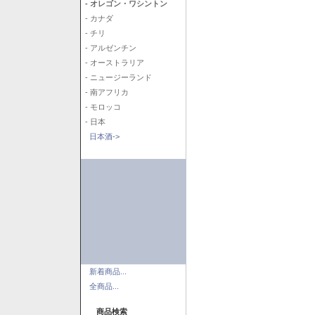
- オレゴン・ワシントン
- カナダ
- チリ
- アルゼンチン
- オーストラリア
- ニュージーランド
- 南アフリカ
- モロッコ
- 日本
日本酒->
新着商品...
全商品...
商品検索