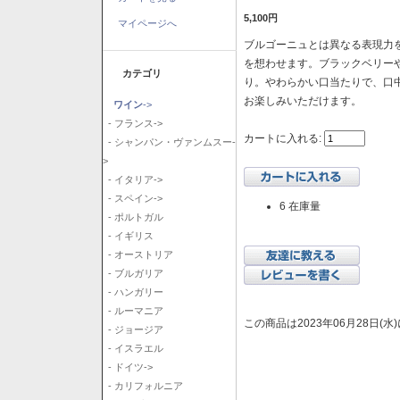
5,100円
マイページへ
ブルゴーニュとは異なる表現力を
を想わせます。ブラックベリー
カテゴリ
り。やわらかい口当たりで、口
お楽しみいただけます。
ワイン
->
- フランス->
カートに入れる:
- シャンパン・ヴァンムスー-
>
- イタリア->
- スペイン->
6 在庫量
- ポルトガル
- イギリス
- オーストリア
- ブルガリア
- ハンガリー
- ルーマニア
この商品は2023年06月28日(
- ジョージア
- イスラエル
- ドイツ->
- カリフォルニア