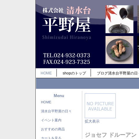
HOME
shopのトップ
ブログ清水台平野屋の日
Menu
HOME
清水台平野屋の日々
イベント案内
拡大表示
おすすめの商品
ジョセフ ドルーアン
カートを見る