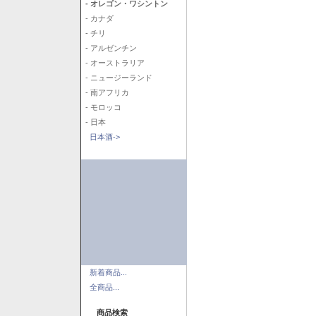
- オレゴン・ワシントン
- カナダ
- チリ
- アルゼンチン
- オーストラリア
- ニュージーランド
- 南アフリカ
- モロッコ
- 日本
日本酒->
新着商品...
全商品...
商品検索