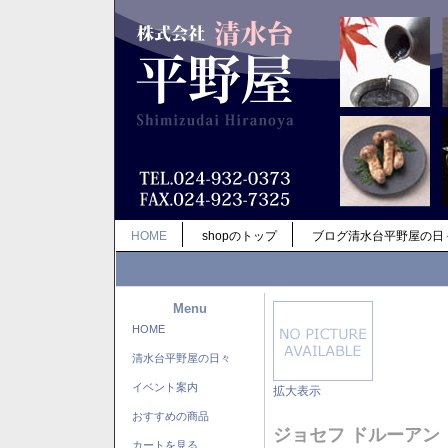
HOME
shopのトップ
ブログ清水台平野屋の日
Menu
HOME
清水台平野屋の日々
イベント案内
拡大表示
おすすめの商品
ジョセフ ドルーアン
カートを見る