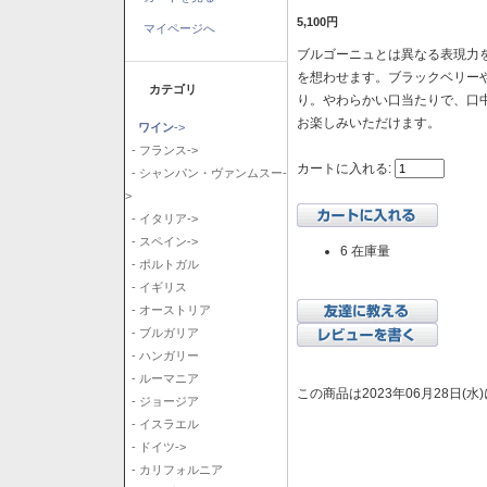
5,100円
マイページへ
ブルゴーニュとは異なる表現力を
を想わせます。ブラックベリー
カテゴリ
り。やわらかい口当たりで、口
お楽しみいただけます。
ワイン
->
- フランス->
カートに入れる:
- シャンパン・ヴァンムスー-
>
- イタリア->
- スペイン->
6 在庫量
- ポルトガル
- イギリス
- オーストリア
- ブルガリア
- ハンガリー
- ルーマニア
この商品は2023年06月28日(
- ジョージア
- イスラエル
- ドイツ->
- カリフォルニア