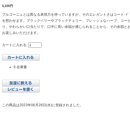
5,100円
ブルゴーニュとは異なる表現力を持っていますが、そのエレガントさはコート･ﾄ
を想わせます。ブラックベリーやブラックチェリー、フレッシュなハーブ、コー
り。やわらかい口当たりで、口中に長い余韻が感じられることから、その余韻と
お楽しみいただけます。
カートに入れる:
6 在庫量
この商品は2023年06月28日(水)に登録されました。