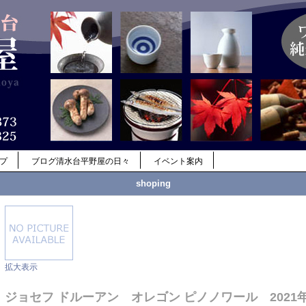
ップ
ブログ清水台平野屋の日々
イベント案内
shoping
拡大表示
ジョセフ ドルーアン オレゴン ピノノワール 2021