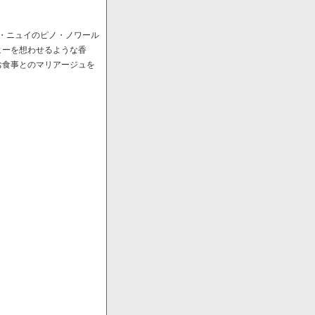
ﾞ・ニュイのピノ・ノワール
ヒーを想わせるような香
お食事とのマリアージュを