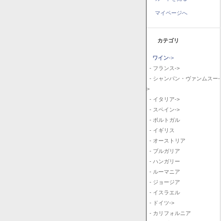
マイページへ
カテゴリ
ワイン
->
- フランス->
- シャンパン・ヴァンムスー-
>
- イタリア->
- スペイン->
- ポルトガル
- イギリス
- オーストリア
- ブルガリア
- ハンガリー
- ルーマニア
- ジョージア
- イスラエル
- ドイツ->
- カリフォルニア