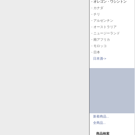
- オレゴン・ワシントン
- カナダ
- チリ
- アルゼンチン
- オーストラリア
- ニュージーランド
- 南アフリカ
- モロッコ
- 日本
日本酒->
新着商品...
全商品...
商品検索