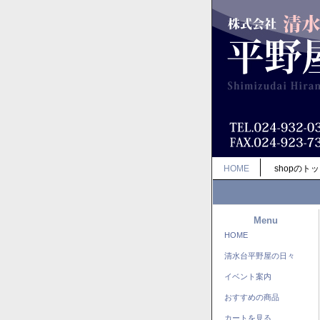
HOME
shopのト
Menu
HOME
清水台平野屋の日々
イベント案内
おすすめの商品
カートを見る