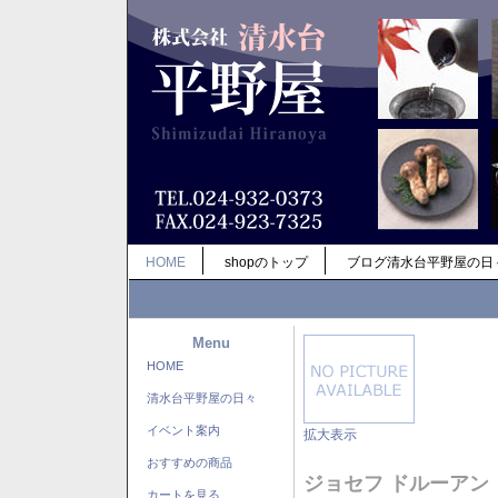
HOME
shopのトップ
ブログ清水台平野屋の日
Menu
HOME
清水台平野屋の日々
イベント案内
拡大表示
おすすめの商品
ジョセフ ドルーアン
カートを見る