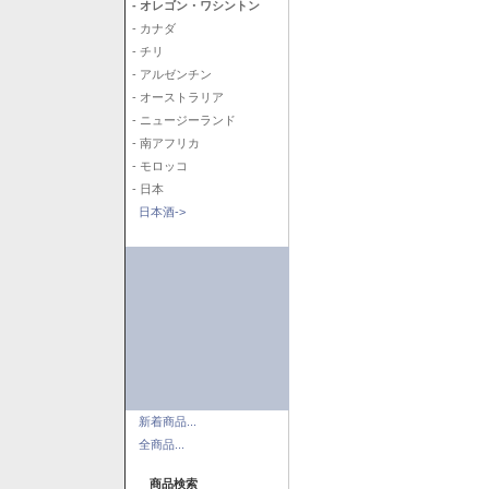
- オレゴン・ワシントン
- カナダ
- チリ
- アルゼンチン
- オーストラリア
- ニュージーランド
- 南アフリカ
- モロッコ
- 日本
日本酒->
新着商品...
全商品...
商品検索