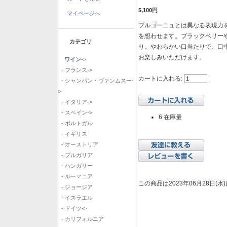
5,100円
マイページへ
ブルゴーニュとは異なる表現力を
を想わせます。ブラックベリー
カテゴリ
り。やわらかい口当たりで、口
お楽しみいただけます。
ワイン
->
- フランス->
カートに入れる:
- シャンパン・ヴァンムスー-
>
- イタリア->
- スペイン->
6 在庫量
- ポルトガル
- イギリス
- オーストリア
- ブルガリア
- ハンガリー
- ルーマニア
この商品は2023年06月28日(
- ジョージア
- イスラエル
- ドイツ->
- カリフォルニア